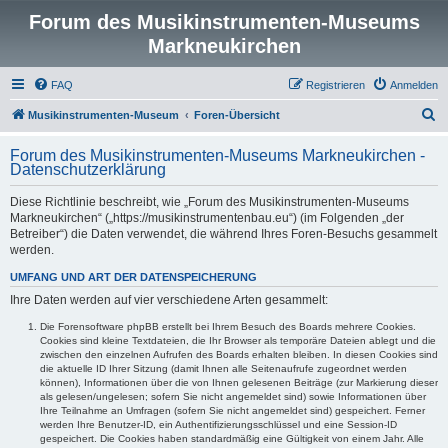
Forum des Musikinstrumenten-Museums
Markneukirchen
FAQ
Registrieren
Anmelden
S
Musikinstrumenten-Museum
Foren-Übersicht
u
Forum des Musikinstrumenten-Museums Markneukirchen -
c
Datenschutzerklärung
h
Diese Richtlinie beschreibt, wie „Forum des Musikinstrumenten-Museums
e
Markneukirchen“ („https://musikinstrumentenbau.eu“) (im Folgenden „der
Betreiber“) die Daten verwendet, die während Ihres Foren-Besuchs gesammelt
werden.
UMFANG UND ART DER DATENSPEICHERUNG
Ihre Daten werden auf vier verschiedene Arten gesammelt:
Die Forensoftware phpBB erstellt bei Ihrem Besuch des Boards mehrere Cookies.
Cookies sind kleine Textdateien, die Ihr Browser als temporäre Dateien ablegt und die
zwischen den einzelnen Aufrufen des Boards erhalten bleiben. In diesen Cookies sind
die aktuelle ID Ihrer Sitzung (damit Ihnen alle Seitenaufrufe zugeordnet werden
können), Informationen über die von Ihnen gelesenen Beiträge (zur Markierung dieser
als gelesen/ungelesen; sofern Sie nicht angemeldet sind) sowie Informationen über
Ihre Teilnahme an Umfragen (sofern Sie nicht angemeldet sind) gespeichert. Ferner
werden Ihre Benutzer-ID, ein Authentifizierungsschlüssel und eine Session-ID
gespeichert. Die Cookies haben standardmäßig eine Gültigkeit von einem Jahr. Alle