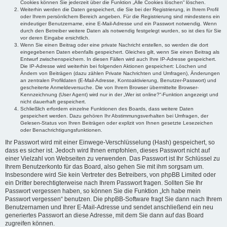
Cookies können Sie jederzeit über die Funktion „Alle Cookies löschen“ löschen.
Weiterhin werden die Daten gespeichert, die Sie bei der Registrierung, in Ihrem Profil
oder Ihrem persönlichem Bereich angeben. Für die Registrierung sind mindestens ein
eindeutiger Benutzername, eine E-Mail-Adresse und ein Passwort notwendig. Wenn
durch den Betreiber weitere Daten als notwendig festgelegt wurden, so ist dies für Sie
vor deren Eingabe ersichtlich.
Wenn Sie einen Beitrag oder eine private Nachricht erstellen, so werden die dort
eingegebenen Daten ebenfalls gespeichert. Gleiches gilt, wenn Sie einen Beitrag als
Entwurf zwischenspeichern. In diesen Fällen wird auch Ihre IP-Adresse gespeichert.
Die IP-Adresse wird weiterhin bei folgenden Aktionen gespeichert: Löschen und
Ändern von Beiträgen (dazu zählen Private Nachrichten und Umfragen), Änderungen
an zentralen Profildaten (E-Mail-Adresse, Kontoaktivierung, Benutzer-Passwort) und
gescheiterte Anmeldeversuche. Die von Ihrem Browser übermittelte Browser-
Kennzeichnung (User Agent) wird nur in der „Wer ist online?“-Funktion angezeigt und
nicht dauerhaft gespeichert.
Schließlich erfordern einzelne Funktionen des Boards, dass weitere Daten
gespeichert werden. Dazu gehören Ihr Abstimmungsverhalten bei Umfragen, der
Gelesen-Status von Ihren Beiträgen oder explizit von Ihnen gesetzte Lesezeichen
oder Benachrichtigungsfunktionen.
Ihr Passwort wird mit einer Einwege-Verschlüsselung (Hash) gespeichert, so
dass es sicher ist. Jedoch wird Ihnen empfohlen, dieses Passwort nicht auf
einer Vielzahl von Webseiten zu verwenden. Das Passwort ist Ihr Schlüssel zu
Ihrem Benutzerkonto für das Board, also gehen Sie mit ihm sorgsam um.
Insbesondere wird Sie kein Vertreter des Betreibers, von phpBB Limited oder
ein Dritter berechtigterweise nach Ihrem Passwort fragen. Sollten Sie Ihr
Passwort vergessen haben, so können Sie die Funktion „Ich habe mein
Passwort vergessen“ benutzen. Die phpBB-Software fragt Sie dann nach Ihrem
Benutzernamen und Ihrer E-Mail-Adresse und sendet anschließend ein neu
generiertes Passwort an diese Adresse, mit dem Sie dann auf das Board
zugreifen können.