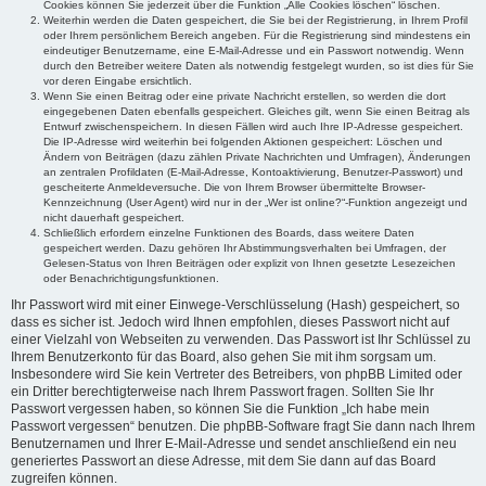
Cookies können Sie jederzeit über die Funktion „Alle Cookies löschen“ löschen.
Weiterhin werden die Daten gespeichert, die Sie bei der Registrierung, in Ihrem Profil
oder Ihrem persönlichem Bereich angeben. Für die Registrierung sind mindestens ein
eindeutiger Benutzername, eine E-Mail-Adresse und ein Passwort notwendig. Wenn
durch den Betreiber weitere Daten als notwendig festgelegt wurden, so ist dies für Sie
vor deren Eingabe ersichtlich.
Wenn Sie einen Beitrag oder eine private Nachricht erstellen, so werden die dort
eingegebenen Daten ebenfalls gespeichert. Gleiches gilt, wenn Sie einen Beitrag als
Entwurf zwischenspeichern. In diesen Fällen wird auch Ihre IP-Adresse gespeichert.
Die IP-Adresse wird weiterhin bei folgenden Aktionen gespeichert: Löschen und
Ändern von Beiträgen (dazu zählen Private Nachrichten und Umfragen), Änderungen
an zentralen Profildaten (E-Mail-Adresse, Kontoaktivierung, Benutzer-Passwort) und
gescheiterte Anmeldeversuche. Die von Ihrem Browser übermittelte Browser-
Kennzeichnung (User Agent) wird nur in der „Wer ist online?“-Funktion angezeigt und
nicht dauerhaft gespeichert.
Schließlich erfordern einzelne Funktionen des Boards, dass weitere Daten
gespeichert werden. Dazu gehören Ihr Abstimmungsverhalten bei Umfragen, der
Gelesen-Status von Ihren Beiträgen oder explizit von Ihnen gesetzte Lesezeichen
oder Benachrichtigungsfunktionen.
Ihr Passwort wird mit einer Einwege-Verschlüsselung (Hash) gespeichert, so
dass es sicher ist. Jedoch wird Ihnen empfohlen, dieses Passwort nicht auf
einer Vielzahl von Webseiten zu verwenden. Das Passwort ist Ihr Schlüssel zu
Ihrem Benutzerkonto für das Board, also gehen Sie mit ihm sorgsam um.
Insbesondere wird Sie kein Vertreter des Betreibers, von phpBB Limited oder
ein Dritter berechtigterweise nach Ihrem Passwort fragen. Sollten Sie Ihr
Passwort vergessen haben, so können Sie die Funktion „Ich habe mein
Passwort vergessen“ benutzen. Die phpBB-Software fragt Sie dann nach Ihrem
Benutzernamen und Ihrer E-Mail-Adresse und sendet anschließend ein neu
generiertes Passwort an diese Adresse, mit dem Sie dann auf das Board
zugreifen können.