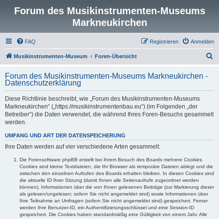
Forum des Musikinstrumenten-Museums
Markneukirchen
FAQ
Registrieren
Anmelden
S
Musikinstrumenten-Museum
Foren-Übersicht
u
Forum des Musikinstrumenten-Museums Markneukirchen -
c
Datenschutzerklärung
h
Diese Richtlinie beschreibt, wie „Forum des Musikinstrumenten-Museums
e
Markneukirchen“ („https://musikinstrumentenbau.eu“) (im Folgenden „der
Betreiber“) die Daten verwendet, die während Ihres Foren-Besuchs gesammelt
werden.
UMFANG UND ART DER DATENSPEICHERUNG
Ihre Daten werden auf vier verschiedene Arten gesammelt:
Die Forensoftware phpBB erstellt bei Ihrem Besuch des Boards mehrere Cookies.
Cookies sind kleine Textdateien, die Ihr Browser als temporäre Dateien ablegt und die
zwischen den einzelnen Aufrufen des Boards erhalten bleiben. In diesen Cookies sind
die aktuelle ID Ihrer Sitzung (damit Ihnen alle Seitenaufrufe zugeordnet werden
können), Informationen über die von Ihnen gelesenen Beiträge (zur Markierung dieser
als gelesen/ungelesen; sofern Sie nicht angemeldet sind) sowie Informationen über
Ihre Teilnahme an Umfragen (sofern Sie nicht angemeldet sind) gespeichert. Ferner
werden Ihre Benutzer-ID, ein Authentifizierungsschlüssel und eine Session-ID
gespeichert. Die Cookies haben standardmäßig eine Gültigkeit von einem Jahr. Alle