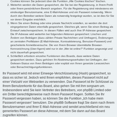
Cookies können Sie jederzeit über die Funktion „Alle Cookies löschen“ löschen.
Weiterhin werden die Daten gespeichert, die Sie bei der Registrierung, in Ihrem Profil
oder Ihrem persönlichem Bereich angeben. Für die Registrierung sind mindestens ein
eindeutiger Benutzername, eine E-Mail-Adresse und ein Passwort notwendig. Wenn
durch den Betreiber weitere Daten als notwendig festgelegt wurden, so ist dies für Sie
vor deren Eingabe ersichtlich.
Wenn Sie einen Beitrag oder eine private Nachricht erstellen, so werden die dort
eingegebenen Daten ebenfalls gespeichert. Gleiches gilt, wenn Sie einen Beitrag als
Entwurf zwischenspeichern. In diesen Fällen wird auch Ihre IP-Adresse gespeichert.
Die IP-Adresse wird weiterhin bei folgenden Aktionen gespeichert: Löschen und
Ändern von Beiträgen (dazu zählen Private Nachrichten und Umfragen), Änderungen
an zentralen Profildaten (E-Mail-Adresse, Kontoaktivierung, Benutzer-Passwort) und
gescheiterte Anmeldeversuche. Die von Ihrem Browser übermittelte Browser-
Kennzeichnung (User Agent) wird nur in der „Wer ist online?“-Funktion angezeigt und
nicht dauerhaft gespeichert.
Schließlich erfordern einzelne Funktionen des Boards, dass weitere Daten
gespeichert werden. Dazu gehören Ihr Abstimmungsverhalten bei Umfragen, der
Gelesen-Status von Ihren Beiträgen oder explizit von Ihnen gesetzte Lesezeichen
oder Benachrichtigungsfunktionen.
Ihr Passwort wird mit einer Einwege-Verschlüsselung (Hash) gespeichert, so
dass es sicher ist. Jedoch wird Ihnen empfohlen, dieses Passwort nicht auf
einer Vielzahl von Webseiten zu verwenden. Das Passwort ist Ihr Schlüssel zu
Ihrem Benutzerkonto für das Board, also gehen Sie mit ihm sorgsam um.
Insbesondere wird Sie kein Vertreter des Betreibers, von phpBB Limited oder
ein Dritter berechtigterweise nach Ihrem Passwort fragen. Sollten Sie Ihr
Passwort vergessen haben, so können Sie die Funktion „Ich habe mein
Passwort vergessen“ benutzen. Die phpBB-Software fragt Sie dann nach Ihrem
Benutzernamen und Ihrer E-Mail-Adresse und sendet anschließend ein neu
generiertes Passwort an diese Adresse, mit dem Sie dann auf das Board
zugreifen können.