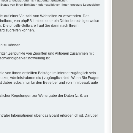
nktion angezeigt und nicht dauerhaft gespeichert.
Status von Ihren Beiträgen oder explizit von Ihnen gesetzte Lesezeichen
icht auf einer Vielzahl von Webseiten zu verwenden. Das
reibers, von phpBB Limited oder ein Dritter berechtigterweise
n. Die phpBB-Software fragt Sie dann nach Ihrem
ard zugreifen können.
en zu können.
itter, Zeitpunkte von Zugriffen und Aktionen zusammen mit
chverfolgbarkeit notwendig ist.
e von Ihnen erstellten Beiträge im Internet zugänglich sein
nutzer, Administratoren etc.) zugänglich sind. Wenn Sie Fragen
t dabei jedoch nur für den Betreiber und von ihm beauftragte
tzlicher Regelungen zur Weitergabe der Daten (z. B. an
raler Informationen über das Board erforderlich ist. Darüber