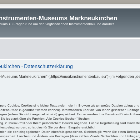
instrumenten-Museums Markneukirchen
ums zu Fragen rund um den Vogtländischen Instrumentenbau und darüber
kirchen - Datenschutzerklärung
n-Museums Markneukirchen“ („https://musikinstrumentenbau.eu“) (im Folgenden „der
ere Cookies. Cookies sind kleine Textdateien, die Ihr Browser als temporäre Dateien ablegt und
e Seitenaufrufe zugeordnet werden können), Informationen über die von Ihnen gelesenen Beiträge 
gen (sofern Sie nicht angemeldet sind) gespeichert. Ferner werden Ihre Benutzer-ID, ein Authen
Sie jederzeit über die Funktion „Alle Cookies löschen“ löschen.
ung, in Ihrem Profil oder Ihrem persönlichem Bereich angeben. Für die Registrierung sind mindes
stgelegt wurden, so ist dies für Sie vor deren Eingabe ersichtlich.
erden die dort eingegebenen Daten ebenfalls gespeichert. Gleiches gilt, wenn Sie einen Beitrag a
 gespeichert: Löschen und Ändern von Beiträgen (dazu zählen Private Nachrichten und Umfragen)