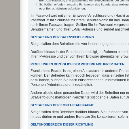
Benutzer-Passwort) und gescheiterte Anmeldeversuche. Die von Ihre
Schließlich erfordern einzelne Funktionen des Boards, dass weite
oder Benachrichtigungsfunktionen.
Ihr Passwort wird mit einer Einwege-Verschlüsselung (Hash) ge
Passwort ist Ihr Schlüssel zu Ihrem Benutzerkonto für das Boar
nach Ihrem Passwort fragen. Sollten Sie Ihr Passwort vergess
Benutzernamen und Ihrer E-Mail-Adresse und sendet anschließ
GESTATTUNG DER DATENSPEICHERUNG
Sie gestatten dem Betreiber, die von Ihnen eingegebenen und 
Darüber hinaus ist der Betreiber berechtigt, im Rahmen einer
Ihrer IP-Adresse und der von Ihrem Browser übermittelter Brow
REGELUNGEN BEZÜGLICH DER WEITERGABE IHRER DATEN
Zweck eines Boards ist es, einen Austausch mit anderen Persone
können. Der Betreiber kann jedoch festlegen, dass einzelne Inf
dazu haben, suchen Sie nach entsprechenden Informationen im F
Personen (Administratoren) zugänglich.
Andere als die oben genannten Daten wird der Betreiber nur mit
Strafverfolgungsbehörden) verpflichtet ist oder die Daten zur D
GESTATTUNG DER KONTAKTAUFNAHME
Sie gestatten dem Betreiber darüber hinaus, Sie unter den von
hinaus dürfen er und andere Benutzer Sie kontaktieren, sofern 
GELTUNGSBEREICH DIESER RICHTLINIE