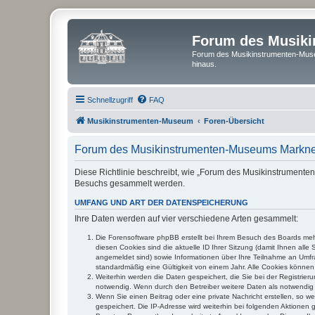
Forum des Musik
Forum des Musikinstrumenten-Muse
hinaus.
Schnellzugriff
FAQ
Musikinstrumenten-Museum
Foren-Übersicht
Forum des Musikinstrumenten-Museums Markneu
Diese Richtlinie beschreibt, wie „Forum des Musikinstrumente
Besuchs gesammelt werden.
UMFANG UND ART DER DATENSPEICHERUNG
Ihre Daten werden auf vier verschiedene Arten gesammelt:
Die Forensoftware phpBB erstellt bei Ihrem Besuch des Boards mehr
diesen Cookies sind die aktuelle ID Ihrer Sitzung (damit Ihnen all
angemeldet sind) sowie Informationen über Ihre Teilnahme an Umfra
standardmäßig eine Gültigkeit von einem Jahr. Alle Cookies können 
Weiterhin werden die Daten gespeichert, die Sie bei der Registrier
notwendig. Wenn durch den Betreiber weitere Daten als notwendig fe
Wenn Sie einen Beitrag oder eine private Nachricht erstellen, so w
gespeichert. Die IP-Adresse wird weiterhin bei folgenden Aktionen