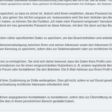
m Browser übermittelte Browser-Kennzeichnung (User Agent) wird nur in der „Wer ist online?“-Fu
re Daten gespeichert werden. Dazu gehören Ihr Abstimmungsverhalten bei Umfragen, der Gelesen-
speichert, so dass es sicher ist. Jedoch wird Ihnen empfohlen, dieses Passwort n
d, also gehen Sie mit ihm sorgsam um. Insbesondere wird Sie kein Vertreter des Bet
en haben, so können Sie die Funktion „Ich habe mein Passwort vergessen“ benutze
end ein neu generiertes Passwort an diese Adresse, mit dem Sie dann auf das Bo
oben näher spezifizierten Daten zu speichern, um das Board betreiben und anbiet
 Interessenabwägung zwischen Ihren und seinen Interessen sowie den Interessen Dr
ser-Kennung zu speichern, sofern dies zur Gefahrenabwehr oder zur rechtlichen Na
n zu ermöglichen. Sie sind sich daher bewusst, dass die Daten Ihres Profils und di
ormationen nur für einen eingeschränkten Nutzerkreis (z. B. andere registrierte Be
orum oder kontaktieren Sie den Betreiber. Die E-Mail-Adresse aus Ihrem Profil is
 Ihrer Zustimmung an Dritte weitergeben. Dies gilt nicht, sofern er auf Grund gese
urchsetzung rechtlicher Interessen erforderlich sind.
 Ihnen angegebenen Kontaktdaten zu kontaktieren, sofern dies zur Übermittlung zent
Sie dies in Ihrem persönlichen Bereich gestattet haben.