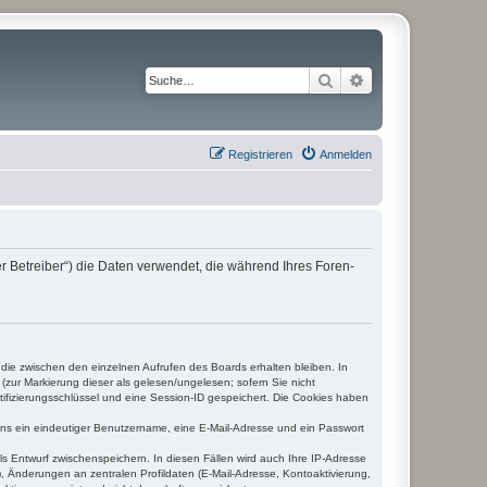
Suche
Erweiterte Suche
Registrieren
Anmelden
 Betreiber“) die Daten verwendet, die während Ihres Foren-
 die zwischen den einzelnen Aufrufen des Boards erhalten bleiben. In
(zur Markierung dieser als gelesen/ungelesen; sofern Sie nicht
tifizierungsschlüssel und eine Session-ID gespeichert. Die Cookies haben
tens ein eindeutiger Benutzername, eine E-Mail-Adresse und ein Passwort
ls Entwurf zwischenspeichern. In diesen Fällen wird auch Ihre IP-Adresse
, Änderungen an zentralen Profildaten (E-Mail-Adresse, Kontoaktivierung,