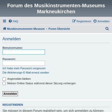
Forum des Musikinstrumenten-Museums
Markneukirchen
FAQ
Registrieren
Anmelden
S
Musikinstrumenten-Museum
Foren-Übersicht
u
Anmelden
c
h
Benutzername:
e
Passwort:
Ich habe mein Passwort vergessen
Die Aktivierungs-E-Mail erneut senden
Angemeldet bleiben
Meinen Online-Status während dieser Sitzung verbergen
REGISTRIEREN
Sie müssen in diesem Forum registriert sein, um sich anmelden zu können.