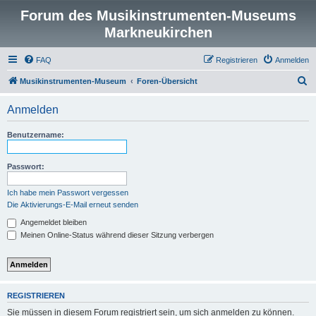
Forum des Musikinstrumenten-Museums
Markneukirchen
FAQ
Registrieren
Anmelden
S
Musikinstrumenten-Museum
Foren-Übersicht
u
Anmelden
c
h
Benutzername:
e
Passwort:
Ich habe mein Passwort vergessen
Die Aktivierungs-E-Mail erneut senden
Angemeldet bleiben
Meinen Online-Status während dieser Sitzung verbergen
REGISTRIEREN
Sie müssen in diesem Forum registriert sein, um sich anmelden zu können.