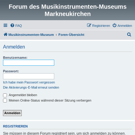
Forum des Musikinstrumenten-Museums
Markneukirchen
FAQ
Registrieren
Anmelden
S
Musikinstrumenten-Museum
Foren-Übersicht
u
Anmelden
c
h
Benutzername:
e
Passwort:
Ich habe mein Passwort vergessen
Die Aktivierungs-E-Mail erneut senden
Angemeldet bleiben
Meinen Online-Status während dieser Sitzung verbergen
REGISTRIEREN
Sie müssen in diesem Forum registriert sein, um sich anmelden zu können.