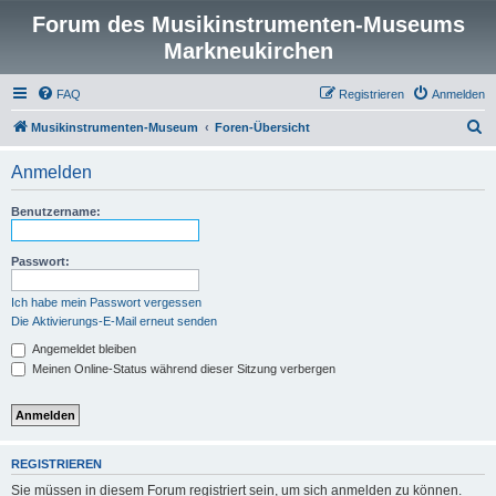
Forum des Musikinstrumenten-Museums
Markneukirchen
FAQ
Registrieren
Anmelden
S
Musikinstrumenten-Museum
Foren-Übersicht
u
Anmelden
c
h
Benutzername:
e
Passwort:
Ich habe mein Passwort vergessen
Die Aktivierungs-E-Mail erneut senden
Angemeldet bleiben
Meinen Online-Status während dieser Sitzung verbergen
REGISTRIEREN
Sie müssen in diesem Forum registriert sein, um sich anmelden zu können.