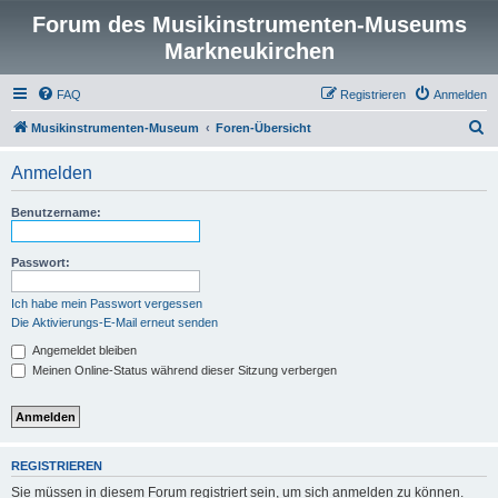
Forum des Musikinstrumenten-Museums
Markneukirchen
FAQ
Registrieren
Anmelden
S
Musikinstrumenten-Museum
Foren-Übersicht
u
Anmelden
c
h
Benutzername:
e
Passwort:
Ich habe mein Passwort vergessen
Die Aktivierungs-E-Mail erneut senden
Angemeldet bleiben
Meinen Online-Status während dieser Sitzung verbergen
REGISTRIEREN
Sie müssen in diesem Forum registriert sein, um sich anmelden zu können.