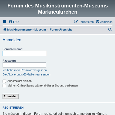
Forum des Musikinstrumenten-Museums
Markneukirchen
FAQ
Registrieren
Anmelden
S
Musikinstrumenten-Museum
Foren-Übersicht
u
Anmelden
c
h
Benutzername:
e
Passwort:
Ich habe mein Passwort vergessen
Die Aktivierungs-E-Mail erneut senden
Angemeldet bleiben
Meinen Online-Status während dieser Sitzung verbergen
REGISTRIEREN
Sie müssen in diesem Forum registriert sein, um sich anmelden zu können.