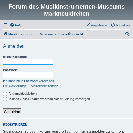
Forum des Musikinstrumenten-Museums
Markneukirchen
FAQ
Registrieren
Anmelden
S
Musikinstrumenten-Museum
Foren-Übersicht
u
Anmelden
c
h
Benutzername:
e
Passwort:
Ich habe mein Passwort vergessen
Die Aktivierungs-E-Mail erneut senden
Angemeldet bleiben
Meinen Online-Status während dieser Sitzung verbergen
REGISTRIEREN
Sie müssen in diesem Forum registriert sein, um sich anmelden zu können.