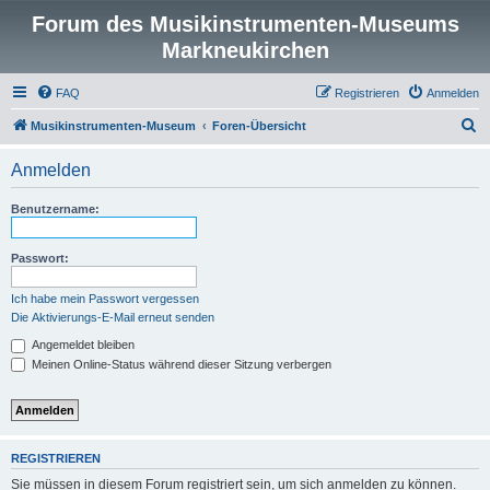
Forum des Musikinstrumenten-Museums
Markneukirchen
FAQ
Registrieren
Anmelden
S
Musikinstrumenten-Museum
Foren-Übersicht
u
Anmelden
c
h
Benutzername:
e
Passwort:
Ich habe mein Passwort vergessen
Die Aktivierungs-E-Mail erneut senden
Angemeldet bleiben
Meinen Online-Status während dieser Sitzung verbergen
REGISTRIEREN
Sie müssen in diesem Forum registriert sein, um sich anmelden zu können.