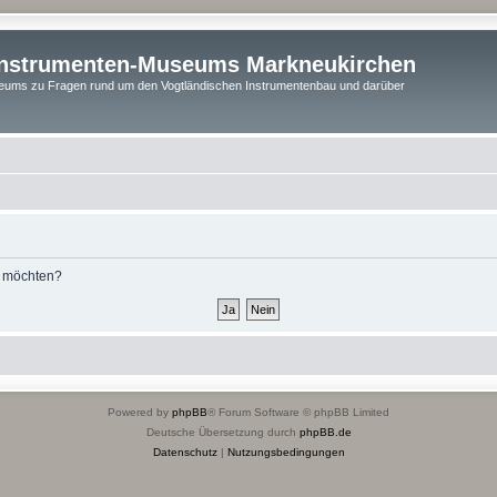
instrumenten-Museums Markneukirchen
ums zu Fragen rund um den Vogtländischen Instrumentenbau und darüber
n möchten?
Powered by
phpBB
® Forum Software © phpBB Limited
Deutsche Übersetzung durch
phpBB.de
Datenschutz
|
Nutzungsbedingungen