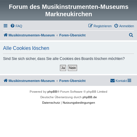
Forum des Musikinstrumenten-Museums
Markneukirchen
FAQ
Registrieren
Anmelden
S
Musikinstrumenten-Museum
Foren-Übersicht
u
Alle Cookies löschen
c
h
Sind Sie sich sicher, dass Sie alle Cookies des Boards löschen möchten?
e
Musikinstrumenten-Museum
Foren-Übersicht
Kontakt
Powered by
phpBB
® Forum Software © phpBB Limited
Deutsche Übersetzung durch
phpBB.de
Datenschutz
|
Nutzungsbedingungen