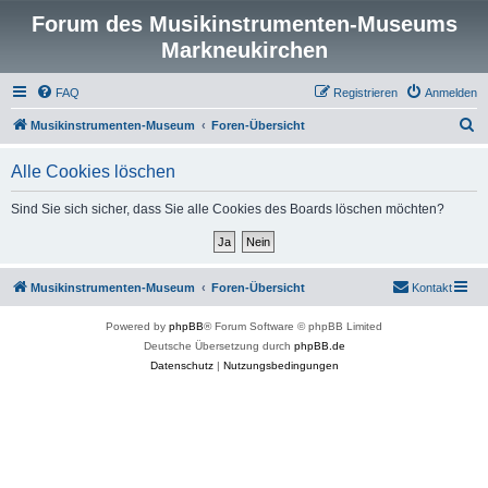
Forum des Musikinstrumenten-Museums
Markneukirchen
FAQ
Registrieren
Anmelden
S
Musikinstrumenten-Museum
Foren-Übersicht
u
Alle Cookies löschen
c
h
Sind Sie sich sicher, dass Sie alle Cookies des Boards löschen möchten?
e
Musikinstrumenten-Museum
Foren-Übersicht
Kontakt
Powered by
phpBB
® Forum Software © phpBB Limited
Deutsche Übersetzung durch
phpBB.de
Datenschutz
|
Nutzungsbedingungen