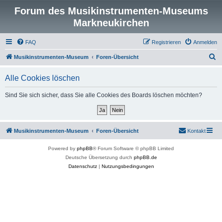
Forum des Musikinstrumenten-Museums
Markneukirchen
FAQ
Registrieren
Anmelden
S
Musikinstrumenten-Museum
Foren-Übersicht
u
Alle Cookies löschen
c
h
Sind Sie sich sicher, dass Sie alle Cookies des Boards löschen möchten?
e
Musikinstrumenten-Museum
Foren-Übersicht
Kontakt
Powered by
phpBB
® Forum Software © phpBB Limited
Deutsche Übersetzung durch
phpBB.de
Datenschutz
|
Nutzungsbedingungen