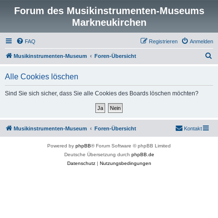
Forum des Musikinstrumenten-Museums
Markneukirchen
FAQ
Registrieren
Anmelden
S
Musikinstrumenten-Museum
Foren-Übersicht
u
Alle Cookies löschen
c
h
Sind Sie sich sicher, dass Sie alle Cookies des Boards löschen möchten?
e
Musikinstrumenten-Museum
Foren-Übersicht
Kontakt
Powered by
phpBB
® Forum Software © phpBB Limited
Deutsche Übersetzung durch
phpBB.de
Datenschutz
|
Nutzungsbedingungen