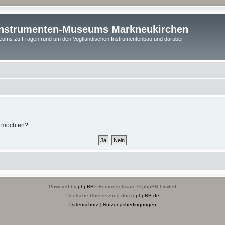
instrumenten-Museums Markneukirchen
ums zu Fragen rund um den Vogtländischen Instrumentenbau und darüber
n möchten?
Powered by
phpBB
® Forum Software © phpBB Limited
Deutsche Übersetzung durch
phpBB.de
Datenschutz
|
Nutzungsbedingungen