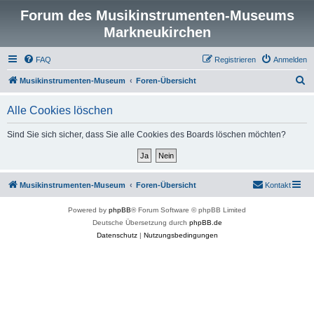
Forum des Musikinstrumenten-Museums
Markneukirchen
FAQ
Registrieren
Anmelden
S
Musikinstrumenten-Museum
Foren-Übersicht
u
Alle Cookies löschen
c
h
Sind Sie sich sicher, dass Sie alle Cookies des Boards löschen möchten?
e
Musikinstrumenten-Museum
Foren-Übersicht
Kontakt
Powered by
phpBB
® Forum Software © phpBB Limited
Deutsche Übersetzung durch
phpBB.de
Datenschutz
|
Nutzungsbedingungen