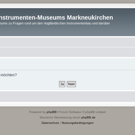
instrumenten-Museums Markneukirchen
ums zu Fragen rund um den Vogtländischen Instrumentenbau und darüber
n möchten?
Powered by
phpBB
® Forum Software © phpBB Limited
Deutsche Übersetzung durch
phpBB.de
Datenschutz
|
Nutzungsbedingungen