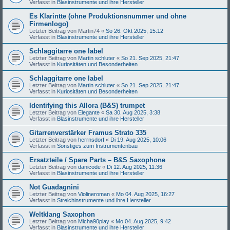
Verfasst in
Blasinstrumente und ihre Hersteller
Es Klarintte (ohne Produktionsnummer und ohne
Firmenlogo)
Letzter Beitrag von
Martin74
«
So 26. Okt 2025, 15:12
Verfasst in
Blasinstrumente und ihre Hersteller
Schlaggitarre one label
Letzter Beitrag von
Martin schluter
«
So 21. Sep 2025, 21:47
Verfasst in
Kuriositäten und Besonderheiten
Schlaggitarre one label
Letzter Beitrag von
Martin schluter
«
So 21. Sep 2025, 21:47
Verfasst in
Kuriositäten und Besonderheiten
Identifying this Allora (B&S) trumpet
Letzter Beitrag von
Elegante
«
Sa 30. Aug 2025, 3:38
Verfasst in
Blasinstrumente und ihre Hersteller
Gitarrenverstärker Framus Strato 335
Letzter Beitrag von
herrnsdorf
«
Di 19. Aug 2025, 10:06
Verfasst in
Sonstiges zum Instrumentenbau
Ersatzteile / Spare Parts – B&S Saxophone
Letzter Beitrag von
danicode
«
Di 12. Aug 2025, 11:36
Verfasst in
Blasinstrumente und ihre Hersteller
Not Guadagnini
Letzter Beitrag von
Violineroman
«
Mo 04. Aug 2025, 16:27
Verfasst in
Streichinstrumente und ihre Hersteller
Weltklang Saxophon
Letzter Beitrag von
Micha90play
«
Mo 04. Aug 2025, 9:42
Verfasst in
Blasinstrumente und ihre Hersteller