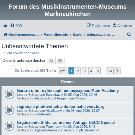
Forum des Musikinstrumenten-Museums
Markneukirchen
FAQ
Registrieren
Anmelden
S
Musikinstrumenten-Museum
Foren-Übersicht
Suche
Unbeantwortete Themen
u
Unbeantwortete Themen
c
Zur erweiterten Suche
h
Suche
Erweiterte Suche
e
Seite
1
von
14
1
2
3
4
5
14
Nächst
Die Suche ergab 686 Treffer
…
Themen
Багато цінні публікації, що акумулює Main Academy
Letzter Beitrag von
Stevedaw
«
Mi 05. Aug 2026, 20:46
Verfasst in
Gästebuch und Fragen zum Museum
regionale photovoltaik-anbieter nahe wurzburg
Letzter Beitrag von
Alex31paw
«
Mo 03. Aug 2026, 12:07
Verfasst in
Fachliteratur
Ergänzende Bilder zu meiner Anfrage ESCO Special
Letzter Beitrag von
Frank Lo
«
Mo 03. Aug 2026, 8:42
Verfasst in
Vogtlandgitarren und andere Zupfinstrumente