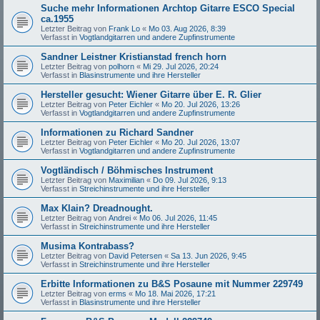
Suche mehr Informationen Archtop Gitarre ESCO Special
ca.1955
Letzter Beitrag von
Frank Lo
«
Mo 03. Aug 2026, 8:39
Verfasst in
Vogtlandgitarren und andere Zupfinstrumente
Sandner Leistner Kristianstad french horn
Letzter Beitrag von
polhorn
«
Mi 29. Jul 2026, 20:24
Verfasst in
Blasinstrumente und ihre Hersteller
Hersteller gesucht: Wiener Gitarre über E. R. Glier
Letzter Beitrag von
Peter Eichler
«
Mo 20. Jul 2026, 13:26
Verfasst in
Vogtlandgitarren und andere Zupfinstrumente
Informationen zu Richard Sandner
Letzter Beitrag von
Peter Eichler
«
Mo 20. Jul 2026, 13:07
Verfasst in
Vogtlandgitarren und andere Zupfinstrumente
Vogtländisch / Böhmisches Instrument
Letzter Beitrag von
Maximilian
«
Do 09. Jul 2026, 9:13
Verfasst in
Streichinstrumente und ihre Hersteller
Max Klain? Dreadnought.
Letzter Beitrag von
Andrei
«
Mo 06. Jul 2026, 11:45
Verfasst in
Streichinstrumente und ihre Hersteller
Musima Kontrabass?
Letzter Beitrag von
David Petersen
«
Sa 13. Jun 2026, 9:45
Verfasst in
Streichinstrumente und ihre Hersteller
Erbitte Informationen zu B&S Posaune mit Nummer 229749
Letzter Beitrag von
erms
«
Mo 18. Mai 2026, 17:21
Verfasst in
Blasinstrumente und ihre Hersteller