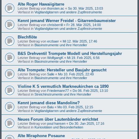
Alte Roger Hawaiigitarre
Letzter Beitrag von
thorsten.ac
«
So 30. Mär 2025, 13:03
Verfasst in
Vogtlandgitarren und andere Zupfinstrumente
Kennt jemand Werner Freidel - Gitarrembaumeister
Letzter Beitrag von
chrisberrill
«
Fr 28. Mär 2025, 14:00
Verfasst in
Vogtlandgitarren und andere Zupfinstrumente
Blechflöte
Letzter Beitrag von
erzbaer
«
Mi 12. Mär 2025, 17:46
Verfasst in
Blasinstrumente und ihre Hersteller
B&S Drehventil Trompete Modell und Herstellungsjahr
Letzter Beitrag von
WolfgangK
«
Mi 19. Feb 2025, 6:56
Verfasst in
Blasinstrumente und ihre Hersteller
Alte Trompete: Hersteller und Baujahr gesucht
Letzter Beitrag von
Salle
«
Mo 10. Feb 2025, 22:49
Verfasst in
Blasinstrumente und ihre Hersteller
Violine K S vermutlich Markneukirchen ca 1890
Letzter Beitrag von
Friedemann77
«
Do 06. Feb 2025, 13:10
Verfasst in
Streichinstrumente und ihre Hersteller
Kennt jemand diese Mandoline?
Letzter Beitrag von
Balu
«
Mo 03. Feb 2025, 12:15
Verfasst in
Vogtlandgitarren und andere Zupfinstrumente
Neues Forum über Lautenbänder errichtet
Letzter Beitrag von
poul hansen
«
Do 30. Jan 2025, 17:16
Verfasst in
Kuriositäten und Besonderheiten
Alte Miraphone Posaune