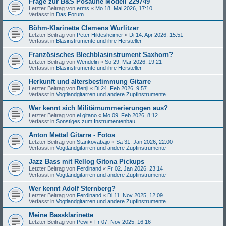
Frage zur B&S Posaune Modell 229749
Letzter Beitrag von
erms
«
Mo 18. Mai 2026, 17:10
Verfasst in
Das Forum
Böhm-Klarinette Clemens Wurlitzer
Letzter Beitrag von
Peter Hildesheimer
«
Di 14. Apr 2026, 15:51
Verfasst in
Blasinstrumente und ihre Hersteller
Französisches Blechblasinstrument Saxhorn?
Letzter Beitrag von
Wendelin
«
So 29. Mär 2026, 19:21
Verfasst in
Blasinstrumente und ihre Hersteller
Herkunft und altersbestimmung Gitarre
Letzter Beitrag von
Benji
«
Di 24. Feb 2026, 9:57
Verfasst in
Vogtlandgitarren und andere Zupfinstrumente
Wer kennt sich Militärnummerierungen aus?
Letzter Beitrag von
el gitano
«
Mo 09. Feb 2026, 8:12
Verfasst in
Sonstiges zum Instrumentenbau
Anton Mettal Gitarre - Fotos
Letzter Beitrag von
Stankovabajo
«
Sa 31. Jan 2026, 22:00
Verfasst in
Vogtlandgitarren und andere Zupfinstrumente
Jazz Bass mit Rellog Gitona Pickups
Letzter Beitrag von
Ferdinand
«
Fr 02. Jan 2026, 23:14
Verfasst in
Vogtlandgitarren und andere Zupfinstrumente
Wer kennt Adolf Sternberg?
Letzter Beitrag von
Ferdinand
«
Di 11. Nov 2025, 12:09
Verfasst in
Vogtlandgitarren und andere Zupfinstrumente
Meine Bassklarinette
Letzter Beitrag von
Pewi
«
Fr 07. Nov 2025, 16:16