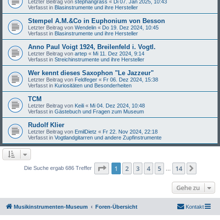
Letzter Beitrag von
stephangrass
«
Di 07. Jan 2025, 10:43
Verfasst in
Blasinstrumente und ihre Hersteller
Stempel A.M.&Co in Euphonium von Besson
Letzter Beitrag von
Wendelin
«
Do 19. Dez 2024, 10:45
Verfasst in
Blasinstrumente und ihre Hersteller
Anno Paul Voigt 1924, Breilenfeld i. Vogtl.
Letzter Beitrag von
artep
«
Mi 11. Dez 2024, 9:14
Verfasst in
Streichinstrumente und ihre Hersteller
Wer kennt dieses Saxophon "Le Jazzeur"
Letzter Beitrag von
Feldfeger
«
Fr 06. Dez 2024, 15:38
Verfasst in
Kuriositäten und Besonderheiten
TCM
Letzter Beitrag von
Keili
«
Mi 04. Dez 2024, 10:48
Verfasst in
Gästebuch und Fragen zum Museum
Rudolf Klier
Letzter Beitrag von
EmilDietz
«
Fr 22. Nov 2024, 22:18
Verfasst in
Vogtlandgitarren und andere Zupfinstrumente
Seite
1
von
14
1
2
3
4
5
14
Nächst
Die Suche ergab 686 Treffer
…
Gehe zu
Musikinstrumenten-Museum
Foren-Übersicht
Kontakt