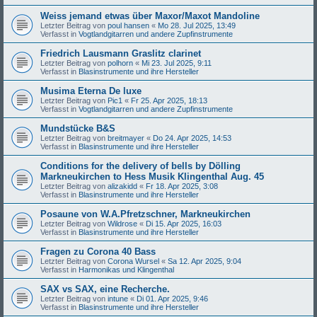
Weiss jemand etwas über Maxor/Maxot Mandoline
Letzter Beitrag von
poul hansen
«
Mo 28. Jul 2025, 13:49
Verfasst in
Vogtlandgitarren und andere Zupfinstrumente
Friedrich Lausmann Graslitz clarinet
Letzter Beitrag von
polhorn
«
Mi 23. Jul 2025, 9:11
Verfasst in
Blasinstrumente und ihre Hersteller
Musima Eterna De luxe
Letzter Beitrag von
Pic1
«
Fr 25. Apr 2025, 18:13
Verfasst in
Vogtlandgitarren und andere Zupfinstrumente
Mundstücke B&S
Letzter Beitrag von
breitmayer
«
Do 24. Apr 2025, 14:53
Verfasst in
Blasinstrumente und ihre Hersteller
Conditions for the delivery of bells by Dölling
Markneukirchen to Hess Musik Klingenthal Aug. 45
Letzter Beitrag von
alizakidd
«
Fr 18. Apr 2025, 3:08
Verfasst in
Blasinstrumente und ihre Hersteller
Posaune von W.A.Pfretzschner, Markneukirchen
Letzter Beitrag von
Wildrose
«
Di 15. Apr 2025, 16:03
Verfasst in
Blasinstrumente und ihre Hersteller
Fragen zu Corona 40 Bass
Letzter Beitrag von
Corona Wursel
«
Sa 12. Apr 2025, 9:04
Verfasst in
Harmonikas und Klingenthal
SAX vs SAX, eine Recherche.
Letzter Beitrag von
intune
«
Di 01. Apr 2025, 9:46
Verfasst in
Blasinstrumente und ihre Hersteller