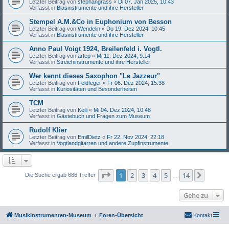
Letzter Beitrag von
stephangrass
«
Di 07. Jan 2025, 10:43
Verfasst in
Blasinstrumente und ihre Hersteller
Stempel A.M.&Co in Euphonium von Besson
Letzter Beitrag von
Wendelin
«
Do 19. Dez 2024, 10:45
Verfasst in
Blasinstrumente und ihre Hersteller
Anno Paul Voigt 1924, Breilenfeld i. Vogtl.
Letzter Beitrag von
artep
«
Mi 11. Dez 2024, 9:14
Verfasst in
Streichinstrumente und ihre Hersteller
Wer kennt dieses Saxophon "Le Jazzeur"
Letzter Beitrag von
Feldfeger
«
Fr 06. Dez 2024, 15:38
Verfasst in
Kuriositäten und Besonderheiten
TCM
Letzter Beitrag von
Keili
«
Mi 04. Dez 2024, 10:48
Verfasst in
Gästebuch und Fragen zum Museum
Rudolf Klier
Letzter Beitrag von
EmilDietz
«
Fr 22. Nov 2024, 22:18
Verfasst in
Vogtlandgitarren und andere Zupfinstrumente
Seite
1
von
14
1
2
3
4
5
14
Nächst
Die Suche ergab 686 Treffer
…
Gehe zu
Musikinstrumenten-Museum
Foren-Übersicht
Kontakt