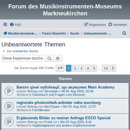
Forum des Musikinstrumenten-Museums
Markneukirchen
FAQ
Registrieren
Anmelden
S
Musikinstrumenten-Museum
Foren-Übersicht
Suche
Unbeantwortete Themen
u
Unbeantwortete Themen
c
Zur erweiterten Suche
h
Suche
Erweiterte Suche
e
Seite
1
von
14
1
2
3
4
5
14
Nächst
Die Suche ergab 686 Treffer
…
Themen
Багато цінні публікації, що акумулює Main Academy
Letzter Beitrag von
Stevedaw
«
Mi 05. Aug 2026, 20:46
Verfasst in
Gästebuch und Fragen zum Museum
regionale photovoltaik-anbieter nahe wurzburg
Letzter Beitrag von
Alex31paw
«
Mo 03. Aug 2026, 12:07
Verfasst in
Fachliteratur
Ergänzende Bilder zu meiner Anfrage ESCO Special
Letzter Beitrag von
Frank Lo
«
Mo 03. Aug 2026, 8:42
Verfasst in
Vogtlandgitarren und andere Zupfinstrumente