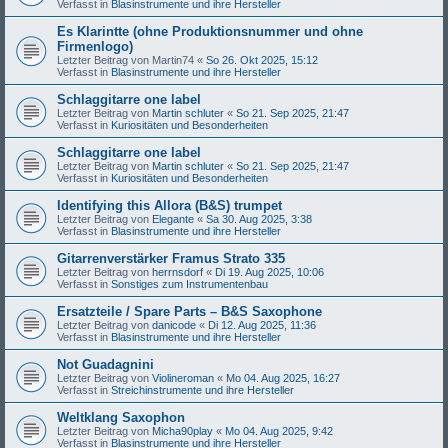
Verfasst in
Blasinstrumente und ihre Hersteller
Es Klarintte (ohne Produktionsnummer und ohne
Firmenlogo)
Letzter Beitrag von
Martin74
«
So 26. Okt 2025, 15:12
Verfasst in
Blasinstrumente und ihre Hersteller
Schlaggitarre one label
Letzter Beitrag von
Martin schluter
«
So 21. Sep 2025, 21:47
Verfasst in
Kuriositäten und Besonderheiten
Schlaggitarre one label
Letzter Beitrag von
Martin schluter
«
So 21. Sep 2025, 21:47
Verfasst in
Kuriositäten und Besonderheiten
Identifying this Allora (B&S) trumpet
Letzter Beitrag von
Elegante
«
Sa 30. Aug 2025, 3:38
Verfasst in
Blasinstrumente und ihre Hersteller
Gitarrenverstärker Framus Strato 335
Letzter Beitrag von
herrnsdorf
«
Di 19. Aug 2025, 10:06
Verfasst in
Sonstiges zum Instrumentenbau
Ersatzteile / Spare Parts – B&S Saxophone
Letzter Beitrag von
danicode
«
Di 12. Aug 2025, 11:36
Verfasst in
Blasinstrumente und ihre Hersteller
Not Guadagnini
Letzter Beitrag von
Violineroman
«
Mo 04. Aug 2025, 16:27
Verfasst in
Streichinstrumente und ihre Hersteller
Weltklang Saxophon
Letzter Beitrag von
Micha90play
«
Mo 04. Aug 2025, 9:42
Verfasst in
Blasinstrumente und ihre Hersteller