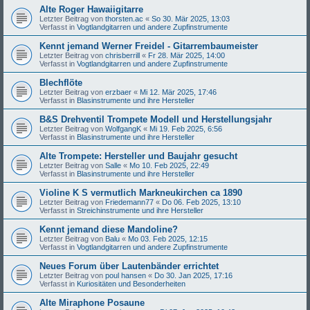
Alte Roger Hawaiigitarre
Letzter Beitrag von
thorsten.ac
«
So 30. Mär 2025, 13:03
Verfasst in
Vogtlandgitarren und andere Zupfinstrumente
Kennt jemand Werner Freidel - Gitarrembaumeister
Letzter Beitrag von
chrisberrill
«
Fr 28. Mär 2025, 14:00
Verfasst in
Vogtlandgitarren und andere Zupfinstrumente
Blechflöte
Letzter Beitrag von
erzbaer
«
Mi 12. Mär 2025, 17:46
Verfasst in
Blasinstrumente und ihre Hersteller
B&S Drehventil Trompete Modell und Herstellungsjahr
Letzter Beitrag von
WolfgangK
«
Mi 19. Feb 2025, 6:56
Verfasst in
Blasinstrumente und ihre Hersteller
Alte Trompete: Hersteller und Baujahr gesucht
Letzter Beitrag von
Salle
«
Mo 10. Feb 2025, 22:49
Verfasst in
Blasinstrumente und ihre Hersteller
Violine K S vermutlich Markneukirchen ca 1890
Letzter Beitrag von
Friedemann77
«
Do 06. Feb 2025, 13:10
Verfasst in
Streichinstrumente und ihre Hersteller
Kennt jemand diese Mandoline?
Letzter Beitrag von
Balu
«
Mo 03. Feb 2025, 12:15
Verfasst in
Vogtlandgitarren und andere Zupfinstrumente
Neues Forum über Lautenbänder errichtet
Letzter Beitrag von
poul hansen
«
Do 30. Jan 2025, 17:16
Verfasst in
Kuriositäten und Besonderheiten
Alte Miraphone Posaune