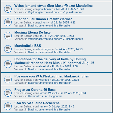
Weiss jemand etwas über Maxor/Maxot Mandoline
Letzter Beitrag von
poul hansen
«
Mo 28. Jul 2025, 13:49
Verfasst in
Vogtlandgitarren und andere Zupfinstrumente
Friedrich Lausmann Graslitz clarinet
Letzter Beitrag von
polhorn
«
Mi 23. Jul 2025, 9:11
Verfasst in
Blasinstrumente und ihre Hersteller
Musima Eterna De luxe
Letzter Beitrag von
Pic1
«
Fr 25. Apr 2025, 18:13
Verfasst in
Vogtlandgitarren und andere Zupfinstrumente
Mundstücke B&S
Letzter Beitrag von
breitmayer
«
Do 24. Apr 2025, 14:53
Verfasst in
Blasinstrumente und ihre Hersteller
Conditions for the delivery of bells by Dölling
Markneukirchen to Hess Musik Klingenthal Aug. 45
Letzter Beitrag von
alizakidd
«
Fr 18. Apr 2025, 3:08
Verfasst in
Blasinstrumente und ihre Hersteller
Posaune von W.A.Pfretzschner, Markneukirchen
Letzter Beitrag von
Wildrose
«
Di 15. Apr 2025, 16:03
Verfasst in
Blasinstrumente und ihre Hersteller
Fragen zu Corona 40 Bass
Letzter Beitrag von
Corona Wursel
«
Sa 12. Apr 2025, 9:04
Verfasst in
Harmonikas und Klingenthal
SAX vs SAX, eine Recherche.
Letzter Beitrag von
intune
«
Di 01. Apr 2025, 9:46
Verfasst in
Blasinstrumente und ihre Hersteller