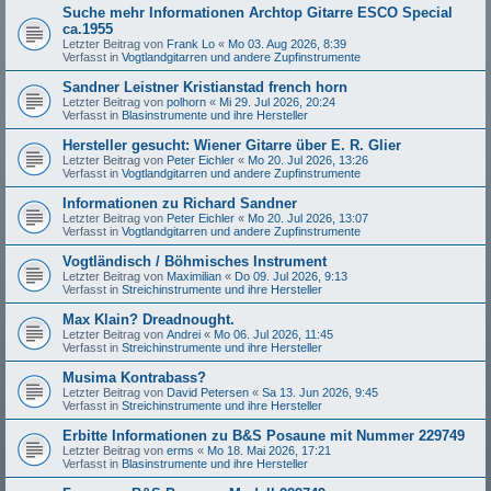
Suche mehr Informationen Archtop Gitarre ESCO Special
ca.1955
Letzter Beitrag von
Frank Lo
«
Mo 03. Aug 2026, 8:39
Verfasst in
Vogtlandgitarren und andere Zupfinstrumente
Sandner Leistner Kristianstad french horn
Letzter Beitrag von
polhorn
«
Mi 29. Jul 2026, 20:24
Verfasst in
Blasinstrumente und ihre Hersteller
Hersteller gesucht: Wiener Gitarre über E. R. Glier
Letzter Beitrag von
Peter Eichler
«
Mo 20. Jul 2026, 13:26
Verfasst in
Vogtlandgitarren und andere Zupfinstrumente
Informationen zu Richard Sandner
Letzter Beitrag von
Peter Eichler
«
Mo 20. Jul 2026, 13:07
Verfasst in
Vogtlandgitarren und andere Zupfinstrumente
Vogtländisch / Böhmisches Instrument
Letzter Beitrag von
Maximilian
«
Do 09. Jul 2026, 9:13
Verfasst in
Streichinstrumente und ihre Hersteller
Max Klain? Dreadnought.
Letzter Beitrag von
Andrei
«
Mo 06. Jul 2026, 11:45
Verfasst in
Streichinstrumente und ihre Hersteller
Musima Kontrabass?
Letzter Beitrag von
David Petersen
«
Sa 13. Jun 2026, 9:45
Verfasst in
Streichinstrumente und ihre Hersteller
Erbitte Informationen zu B&S Posaune mit Nummer 229749
Letzter Beitrag von
erms
«
Mo 18. Mai 2026, 17:21
Verfasst in
Blasinstrumente und ihre Hersteller