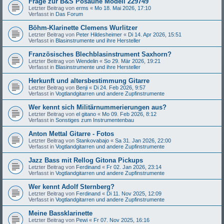
Frage zur B&S Posaune Modell 229749
Letzter Beitrag von
erms
«
Mo 18. Mai 2026, 17:10
Verfasst in
Das Forum
Böhm-Klarinette Clemens Wurlitzer
Letzter Beitrag von
Peter Hildesheimer
«
Di 14. Apr 2026, 15:51
Verfasst in
Blasinstrumente und ihre Hersteller
Französisches Blechblasinstrument Saxhorn?
Letzter Beitrag von
Wendelin
«
So 29. Mär 2026, 19:21
Verfasst in
Blasinstrumente und ihre Hersteller
Herkunft und altersbestimmung Gitarre
Letzter Beitrag von
Benji
«
Di 24. Feb 2026, 9:57
Verfasst in
Vogtlandgitarren und andere Zupfinstrumente
Wer kennt sich Militärnummerierungen aus?
Letzter Beitrag von
el gitano
«
Mo 09. Feb 2026, 8:12
Verfasst in
Sonstiges zum Instrumentenbau
Anton Mettal Gitarre - Fotos
Letzter Beitrag von
Stankovabajo
«
Sa 31. Jan 2026, 22:00
Verfasst in
Vogtlandgitarren und andere Zupfinstrumente
Jazz Bass mit Rellog Gitona Pickups
Letzter Beitrag von
Ferdinand
«
Fr 02. Jan 2026, 23:14
Verfasst in
Vogtlandgitarren und andere Zupfinstrumente
Wer kennt Adolf Sternberg?
Letzter Beitrag von
Ferdinand
«
Di 11. Nov 2025, 12:09
Verfasst in
Vogtlandgitarren und andere Zupfinstrumente
Meine Bassklarinette
Letzter Beitrag von
Pewi
«
Fr 07. Nov 2025, 16:16