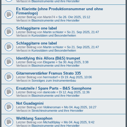
Verfasst in
Blasinstrumente und ihre Hersteller
Es Klarintte (ohne Produktionsnummer und ohne
Firmenlogo)
Letzter Beitrag von
Martin74
«
So 26. Okt 2025, 15:12
Verfasst in
Blasinstrumente und ihre Hersteller
Schlaggitarre one label
Letzter Beitrag von
Martin schluter
«
So 21. Sep 2025, 21:47
Verfasst in
Kuriositäten und Besonderheiten
Schlaggitarre one label
Letzter Beitrag von
Martin schluter
«
So 21. Sep 2025, 21:47
Verfasst in
Kuriositäten und Besonderheiten
Identifying this Allora (B&S) trumpet
Letzter Beitrag von
Elegante
«
Sa 30. Aug 2025, 3:38
Verfasst in
Blasinstrumente und ihre Hersteller
Gitarrenverstärker Framus Strato 335
Letzter Beitrag von
herrnsdorf
«
Di 19. Aug 2025, 10:06
Verfasst in
Sonstiges zum Instrumentenbau
Ersatzteile / Spare Parts – B&S Saxophone
Letzter Beitrag von
danicode
«
Di 12. Aug 2025, 11:36
Verfasst in
Blasinstrumente und ihre Hersteller
Not Guadagnini
Letzter Beitrag von
Violineroman
«
Mo 04. Aug 2025, 16:27
Verfasst in
Streichinstrumente und ihre Hersteller
Weltklang Saxophon
Letzter Beitrag von
Micha90play
«
Mo 04. Aug 2025, 9:42
Verfasst in
Blasinstrumente und ihre Hersteller