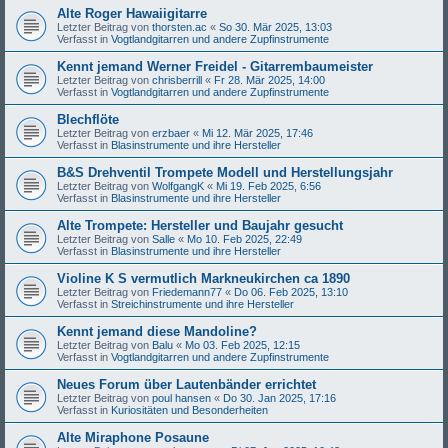
Alte Roger Hawaiigitarre
Letzter Beitrag von
thorsten.ac
«
So 30. Mär 2025, 13:03
Verfasst in
Vogtlandgitarren und andere Zupfinstrumente
Kennt jemand Werner Freidel - Gitarrembaumeister
Letzter Beitrag von
chrisberrill
«
Fr 28. Mär 2025, 14:00
Verfasst in
Vogtlandgitarren und andere Zupfinstrumente
Blechflöte
Letzter Beitrag von
erzbaer
«
Mi 12. Mär 2025, 17:46
Verfasst in
Blasinstrumente und ihre Hersteller
B&S Drehventil Trompete Modell und Herstellungsjahr
Letzter Beitrag von
WolfgangK
«
Mi 19. Feb 2025, 6:56
Verfasst in
Blasinstrumente und ihre Hersteller
Alte Trompete: Hersteller und Baujahr gesucht
Letzter Beitrag von
Salle
«
Mo 10. Feb 2025, 22:49
Verfasst in
Blasinstrumente und ihre Hersteller
Violine K S vermutlich Markneukirchen ca 1890
Letzter Beitrag von
Friedemann77
«
Do 06. Feb 2025, 13:10
Verfasst in
Streichinstrumente und ihre Hersteller
Kennt jemand diese Mandoline?
Letzter Beitrag von
Balu
«
Mo 03. Feb 2025, 12:15
Verfasst in
Vogtlandgitarren und andere Zupfinstrumente
Neues Forum über Lautenbänder errichtet
Letzter Beitrag von
poul hansen
«
Do 30. Jan 2025, 17:16
Verfasst in
Kuriositäten und Besonderheiten
Alte Miraphone Posaune