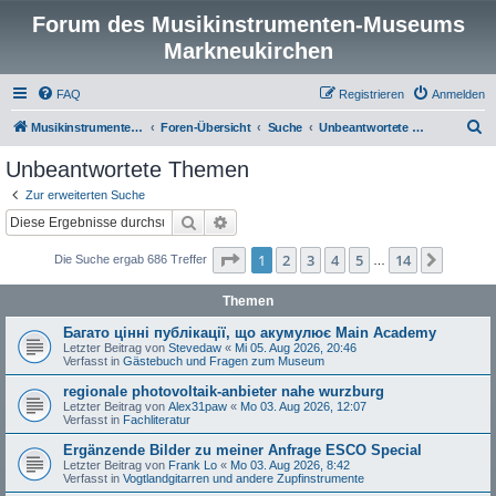
Forum des Musikinstrumenten-Museums
Markneukirchen
FAQ
Registrieren
Anmelden
S
Musikinstrumenten-Museum
Foren-Übersicht
Suche
Unbeantwortete Themen
u
Unbeantwortete Themen
c
Zur erweiterten Suche
h
Suche
Erweiterte Suche
e
Seite
1
von
14
1
2
3
4
5
14
Nächst
Die Suche ergab 686 Treffer
…
Themen
Багато цінні публікації, що акумулює Main Academy
Letzter Beitrag von
Stevedaw
«
Mi 05. Aug 2026, 20:46
Verfasst in
Gästebuch und Fragen zum Museum
regionale photovoltaik-anbieter nahe wurzburg
Letzter Beitrag von
Alex31paw
«
Mo 03. Aug 2026, 12:07
Verfasst in
Fachliteratur
Ergänzende Bilder zu meiner Anfrage ESCO Special
Letzter Beitrag von
Frank Lo
«
Mo 03. Aug 2026, 8:42
Verfasst in
Vogtlandgitarren und andere Zupfinstrumente