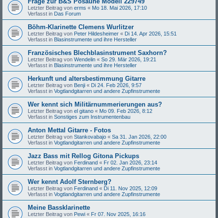
Frage zur B&S Posaune Modell 229749
Letzter Beitrag von
erms
«
Mo 18. Mai 2026, 17:10
Verfasst in
Das Forum
Böhm-Klarinette Clemens Wurlitzer
Letzter Beitrag von
Peter Hildesheimer
«
Di 14. Apr 2026, 15:51
Verfasst in
Blasinstrumente und ihre Hersteller
Französisches Blechblasinstrument Saxhorn?
Letzter Beitrag von
Wendelin
«
So 29. Mär 2026, 19:21
Verfasst in
Blasinstrumente und ihre Hersteller
Herkunft und altersbestimmung Gitarre
Letzter Beitrag von
Benji
«
Di 24. Feb 2026, 9:57
Verfasst in
Vogtlandgitarren und andere Zupfinstrumente
Wer kennt sich Militärnummerierungen aus?
Letzter Beitrag von
el gitano
«
Mo 09. Feb 2026, 8:12
Verfasst in
Sonstiges zum Instrumentenbau
Anton Mettal Gitarre - Fotos
Letzter Beitrag von
Stankovabajo
«
Sa 31. Jan 2026, 22:00
Verfasst in
Vogtlandgitarren und andere Zupfinstrumente
Jazz Bass mit Rellog Gitona Pickups
Letzter Beitrag von
Ferdinand
«
Fr 02. Jan 2026, 23:14
Verfasst in
Vogtlandgitarren und andere Zupfinstrumente
Wer kennt Adolf Sternberg?
Letzter Beitrag von
Ferdinand
«
Di 11. Nov 2025, 12:09
Verfasst in
Vogtlandgitarren und andere Zupfinstrumente
Meine Bassklarinette
Letzter Beitrag von
Pewi
«
Fr 07. Nov 2025, 16:16