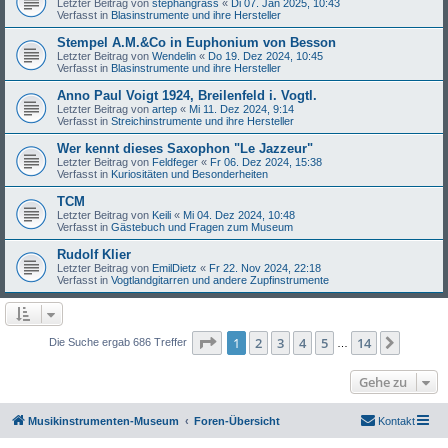
Letzter Beitrag von
stephangrass
«
Di 07. Jan 2025, 10:43
Verfasst in
Blasinstrumente und ihre Hersteller
Stempel A.M.&Co in Euphonium von Besson
Letzter Beitrag von
Wendelin
«
Do 19. Dez 2024, 10:45
Verfasst in
Blasinstrumente und ihre Hersteller
Anno Paul Voigt 1924, Breilenfeld i. Vogtl.
Letzter Beitrag von
artep
«
Mi 11. Dez 2024, 9:14
Verfasst in
Streichinstrumente und ihre Hersteller
Wer kennt dieses Saxophon "Le Jazzeur"
Letzter Beitrag von
Feldfeger
«
Fr 06. Dez 2024, 15:38
Verfasst in
Kuriositäten und Besonderheiten
TCM
Letzter Beitrag von
Keili
«
Mi 04. Dez 2024, 10:48
Verfasst in
Gästebuch und Fragen zum Museum
Rudolf Klier
Letzter Beitrag von
EmilDietz
«
Fr 22. Nov 2024, 22:18
Verfasst in
Vogtlandgitarren und andere Zupfinstrumente
Seite
1
von
14
1
2
3
4
5
14
Nächst
Die Suche ergab 686 Treffer
…
Gehe zu
Musikinstrumenten-Museum
Foren-Übersicht
Kontakt