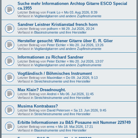
Suche mehr Informationen Archtop Gitarre ESCO Special
ca.1955
Letzter Beitrag von
Frank Lo
«
Mo 03. Aug 2026, 8:39
Verfasst in
Vogtlandgitarren und andere Zupfinstrumente
Sandner Leistner Kristianstad french horn
Letzter Beitrag von
polhorn
«
Mi 29. Jul 2026, 20:24
Verfasst in
Blasinstrumente und ihre Hersteller
Hersteller gesucht: Wiener Gitarre über E. R. Glier
Letzter Beitrag von
Peter Eichler
«
Mo 20. Jul 2026, 13:26
Verfasst in
Vogtlandgitarren und andere Zupfinstrumente
Informationen zu Richard Sandner
Letzter Beitrag von
Peter Eichler
«
Mo 20. Jul 2026, 13:07
Verfasst in
Vogtlandgitarren und andere Zupfinstrumente
Vogtländisch / Böhmisches Instrument
Letzter Beitrag von
Maximilian
«
Do 09. Jul 2026, 9:13
Verfasst in
Streichinstrumente und ihre Hersteller
Max Klain? Dreadnought.
Letzter Beitrag von
Andrei
«
Mo 06. Jul 2026, 11:45
Verfasst in
Streichinstrumente und ihre Hersteller
Musima Kontrabass?
Letzter Beitrag von
David Petersen
«
Sa 13. Jun 2026, 9:45
Verfasst in
Streichinstrumente und ihre Hersteller
Erbitte Informationen zu B&S Posaune mit Nummer 229749
Letzter Beitrag von
erms
«
Mo 18. Mai 2026, 17:21
Verfasst in
Blasinstrumente und ihre Hersteller