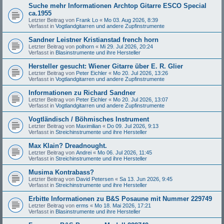
Suche mehr Informationen Archtop Gitarre ESCO Special
ca.1955
Letzter Beitrag von
Frank Lo
«
Mo 03. Aug 2026, 8:39
Verfasst in
Vogtlandgitarren und andere Zupfinstrumente
Sandner Leistner Kristianstad french horn
Letzter Beitrag von
polhorn
«
Mi 29. Jul 2026, 20:24
Verfasst in
Blasinstrumente und ihre Hersteller
Hersteller gesucht: Wiener Gitarre über E. R. Glier
Letzter Beitrag von
Peter Eichler
«
Mo 20. Jul 2026, 13:26
Verfasst in
Vogtlandgitarren und andere Zupfinstrumente
Informationen zu Richard Sandner
Letzter Beitrag von
Peter Eichler
«
Mo 20. Jul 2026, 13:07
Verfasst in
Vogtlandgitarren und andere Zupfinstrumente
Vogtländisch / Böhmisches Instrument
Letzter Beitrag von
Maximilian
«
Do 09. Jul 2026, 9:13
Verfasst in
Streichinstrumente und ihre Hersteller
Max Klain? Dreadnought.
Letzter Beitrag von
Andrei
«
Mo 06. Jul 2026, 11:45
Verfasst in
Streichinstrumente und ihre Hersteller
Musima Kontrabass?
Letzter Beitrag von
David Petersen
«
Sa 13. Jun 2026, 9:45
Verfasst in
Streichinstrumente und ihre Hersteller
Erbitte Informationen zu B&S Posaune mit Nummer 229749
Letzter Beitrag von
erms
«
Mo 18. Mai 2026, 17:21
Verfasst in
Blasinstrumente und ihre Hersteller