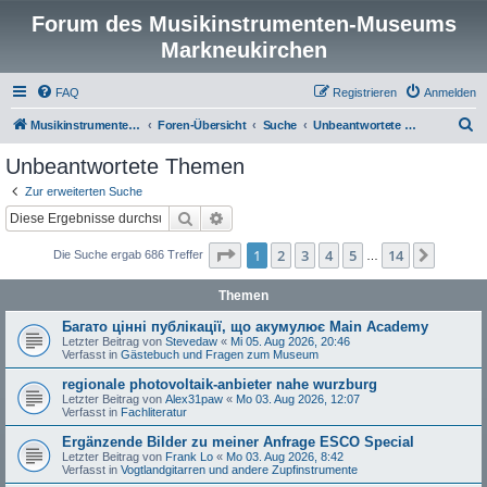
Forum des Musikinstrumenten-Museums
Markneukirchen
FAQ
Registrieren
Anmelden
S
Musikinstrumenten-Museum
Foren-Übersicht
Suche
Unbeantwortete Themen
u
Unbeantwortete Themen
c
Zur erweiterten Suche
h
Suche
Erweiterte Suche
e
Seite
1
von
14
1
2
3
4
5
14
Nächst
Die Suche ergab 686 Treffer
…
Themen
Багато цінні публікації, що акумулює Main Academy
Letzter Beitrag von
Stevedaw
«
Mi 05. Aug 2026, 20:46
Verfasst in
Gästebuch und Fragen zum Museum
regionale photovoltaik-anbieter nahe wurzburg
Letzter Beitrag von
Alex31paw
«
Mo 03. Aug 2026, 12:07
Verfasst in
Fachliteratur
Ergänzende Bilder zu meiner Anfrage ESCO Special
Letzter Beitrag von
Frank Lo
«
Mo 03. Aug 2026, 8:42
Verfasst in
Vogtlandgitarren und andere Zupfinstrumente