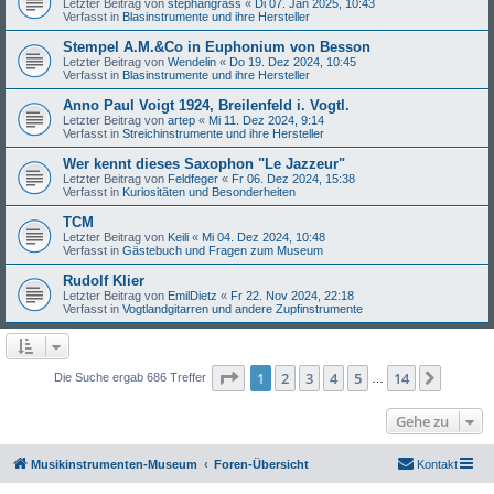
Letzter Beitrag von
stephangrass
«
Di 07. Jan 2025, 10:43
Verfasst in
Blasinstrumente und ihre Hersteller
Stempel A.M.&Co in Euphonium von Besson
Letzter Beitrag von
Wendelin
«
Do 19. Dez 2024, 10:45
Verfasst in
Blasinstrumente und ihre Hersteller
Anno Paul Voigt 1924, Breilenfeld i. Vogtl.
Letzter Beitrag von
artep
«
Mi 11. Dez 2024, 9:14
Verfasst in
Streichinstrumente und ihre Hersteller
Wer kennt dieses Saxophon "Le Jazzeur"
Letzter Beitrag von
Feldfeger
«
Fr 06. Dez 2024, 15:38
Verfasst in
Kuriositäten und Besonderheiten
TCM
Letzter Beitrag von
Keili
«
Mi 04. Dez 2024, 10:48
Verfasst in
Gästebuch und Fragen zum Museum
Rudolf Klier
Letzter Beitrag von
EmilDietz
«
Fr 22. Nov 2024, 22:18
Verfasst in
Vogtlandgitarren und andere Zupfinstrumente
Seite
1
von
14
1
2
3
4
5
14
Nächst
Die Suche ergab 686 Treffer
…
Gehe zu
Musikinstrumenten-Museum
Foren-Übersicht
Kontakt