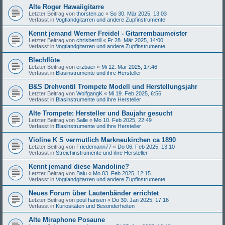
Alte Roger Hawaiigitarre
Letzter Beitrag von
thorsten.ac
«
So 30. Mär 2025, 13:03
Verfasst in
Vogtlandgitarren und andere Zupfinstrumente
Kennt jemand Werner Freidel - Gitarrembaumeister
Letzter Beitrag von
chrisberrill
«
Fr 28. Mär 2025, 14:00
Verfasst in
Vogtlandgitarren und andere Zupfinstrumente
Blechflöte
Letzter Beitrag von
erzbaer
«
Mi 12. Mär 2025, 17:46
Verfasst in
Blasinstrumente und ihre Hersteller
B&S Drehventil Trompete Modell und Herstellungsjahr
Letzter Beitrag von
WolfgangK
«
Mi 19. Feb 2025, 6:56
Verfasst in
Blasinstrumente und ihre Hersteller
Alte Trompete: Hersteller und Baujahr gesucht
Letzter Beitrag von
Salle
«
Mo 10. Feb 2025, 22:49
Verfasst in
Blasinstrumente und ihre Hersteller
Violine K S vermutlich Markneukirchen ca 1890
Letzter Beitrag von
Friedemann77
«
Do 06. Feb 2025, 13:10
Verfasst in
Streichinstrumente und ihre Hersteller
Kennt jemand diese Mandoline?
Letzter Beitrag von
Balu
«
Mo 03. Feb 2025, 12:15
Verfasst in
Vogtlandgitarren und andere Zupfinstrumente
Neues Forum über Lautenbänder errichtet
Letzter Beitrag von
poul hansen
«
Do 30. Jan 2025, 17:16
Verfasst in
Kuriositäten und Besonderheiten
Alte Miraphone Posaune