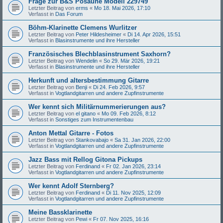
Frage zur B&S Posaune Modell 229749
Letzter Beitrag von
erms
«
Mo 18. Mai 2026, 17:10
Verfasst in
Das Forum
Böhm-Klarinette Clemens Wurlitzer
Letzter Beitrag von
Peter Hildesheimer
«
Di 14. Apr 2026, 15:51
Verfasst in
Blasinstrumente und ihre Hersteller
Französisches Blechblasinstrument Saxhorn?
Letzter Beitrag von
Wendelin
«
So 29. Mär 2026, 19:21
Verfasst in
Blasinstrumente und ihre Hersteller
Herkunft und altersbestimmung Gitarre
Letzter Beitrag von
Benji
«
Di 24. Feb 2026, 9:57
Verfasst in
Vogtlandgitarren und andere Zupfinstrumente
Wer kennt sich Militärnummerierungen aus?
Letzter Beitrag von
el gitano
«
Mo 09. Feb 2026, 8:12
Verfasst in
Sonstiges zum Instrumentenbau
Anton Mettal Gitarre - Fotos
Letzter Beitrag von
Stankovabajo
«
Sa 31. Jan 2026, 22:00
Verfasst in
Vogtlandgitarren und andere Zupfinstrumente
Jazz Bass mit Rellog Gitona Pickups
Letzter Beitrag von
Ferdinand
«
Fr 02. Jan 2026, 23:14
Verfasst in
Vogtlandgitarren und andere Zupfinstrumente
Wer kennt Adolf Sternberg?
Letzter Beitrag von
Ferdinand
«
Di 11. Nov 2025, 12:09
Verfasst in
Vogtlandgitarren und andere Zupfinstrumente
Meine Bassklarinette
Letzter Beitrag von
Pewi
«
Fr 07. Nov 2025, 16:16