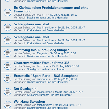
Verfasst in
Blasinstrumente und ihre Hersteller
Es Klarintte (ohne Produktionsnummer und ohne
Firmenlogo)
Letzter Beitrag von
Martin74
«
So 26. Okt 2025, 15:12
Verfasst in
Blasinstrumente und ihre Hersteller
Schlaggitarre one label
Letzter Beitrag von
Martin schluter
«
So 21. Sep 2025, 21:47
Verfasst in
Kuriositäten und Besonderheiten
Schlaggitarre one label
Letzter Beitrag von
Martin schluter
«
So 21. Sep 2025, 21:47
Verfasst in
Kuriositäten und Besonderheiten
Identifying this Allora (B&S) trumpet
Letzter Beitrag von
Elegante
«
Sa 30. Aug 2025, 3:38
Verfasst in
Blasinstrumente und ihre Hersteller
Gitarrenverstärker Framus Strato 335
Letzter Beitrag von
herrnsdorf
«
Di 19. Aug 2025, 10:06
Verfasst in
Sonstiges zum Instrumentenbau
Ersatzteile / Spare Parts – B&S Saxophone
Letzter Beitrag von
danicode
«
Di 12. Aug 2025, 11:36
Verfasst in
Blasinstrumente und ihre Hersteller
Not Guadagnini
Letzter Beitrag von
Violineroman
«
Mo 04. Aug 2025, 16:27
Verfasst in
Streichinstrumente und ihre Hersteller
Weltklang Saxophon
Letzter Beitrag von
Micha90play
«
Mo 04. Aug 2025, 9:42
Verfasst in
Blasinstrumente und ihre Hersteller