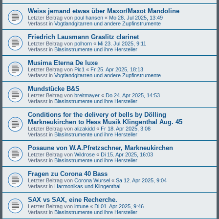
Weiss jemand etwas über Maxor/Maxot Mandoline
Letzter Beitrag von
poul hansen
«
Mo 28. Jul 2025, 13:49
Verfasst in
Vogtlandgitarren und andere Zupfinstrumente
Friedrich Lausmann Graslitz clarinet
Letzter Beitrag von
polhorn
«
Mi 23. Jul 2025, 9:11
Verfasst in
Blasinstrumente und ihre Hersteller
Musima Eterna De luxe
Letzter Beitrag von
Pic1
«
Fr 25. Apr 2025, 18:13
Verfasst in
Vogtlandgitarren und andere Zupfinstrumente
Mundstücke B&S
Letzter Beitrag von
breitmayer
«
Do 24. Apr 2025, 14:53
Verfasst in
Blasinstrumente und ihre Hersteller
Conditions for the delivery of bells by Dölling
Markneukirchen to Hess Musik Klingenthal Aug. 45
Letzter Beitrag von
alizakidd
«
Fr 18. Apr 2025, 3:08
Verfasst in
Blasinstrumente und ihre Hersteller
Posaune von W.A.Pfretzschner, Markneukirchen
Letzter Beitrag von
Wildrose
«
Di 15. Apr 2025, 16:03
Verfasst in
Blasinstrumente und ihre Hersteller
Fragen zu Corona 40 Bass
Letzter Beitrag von
Corona Wursel
«
Sa 12. Apr 2025, 9:04
Verfasst in
Harmonikas und Klingenthal
SAX vs SAX, eine Recherche.
Letzter Beitrag von
intune
«
Di 01. Apr 2025, 9:46
Verfasst in
Blasinstrumente und ihre Hersteller