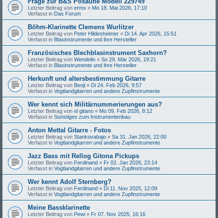
Frage zur B&S Posaune Modell 229749
Letzter Beitrag von
erms
«
Mo 18. Mai 2026, 17:10
Verfasst in
Das Forum
Böhm-Klarinette Clemens Wurlitzer
Letzter Beitrag von
Peter Hildesheimer
«
Di 14. Apr 2026, 15:51
Verfasst in
Blasinstrumente und ihre Hersteller
Französisches Blechblasinstrument Saxhorn?
Letzter Beitrag von
Wendelin
«
So 29. Mär 2026, 19:21
Verfasst in
Blasinstrumente und ihre Hersteller
Herkunft und altersbestimmung Gitarre
Letzter Beitrag von
Benji
«
Di 24. Feb 2026, 9:57
Verfasst in
Vogtlandgitarren und andere Zupfinstrumente
Wer kennt sich Militärnummerierungen aus?
Letzter Beitrag von
el gitano
«
Mo 09. Feb 2026, 8:12
Verfasst in
Sonstiges zum Instrumentenbau
Anton Mettal Gitarre - Fotos
Letzter Beitrag von
Stankovabajo
«
Sa 31. Jan 2026, 22:00
Verfasst in
Vogtlandgitarren und andere Zupfinstrumente
Jazz Bass mit Rellog Gitona Pickups
Letzter Beitrag von
Ferdinand
«
Fr 02. Jan 2026, 23:14
Verfasst in
Vogtlandgitarren und andere Zupfinstrumente
Wer kennt Adolf Sternberg?
Letzter Beitrag von
Ferdinand
«
Di 11. Nov 2025, 12:09
Verfasst in
Vogtlandgitarren und andere Zupfinstrumente
Meine Bassklarinette
Letzter Beitrag von
Pewi
«
Fr 07. Nov 2025, 16:16