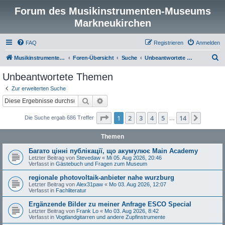
Forum des Musikinstrumenten-Museums
Markneukirchen
FAQ
Registrieren
Anmelden
S
Musikinstrumenten-Museum
Foren-Übersicht
Suche
Unbeantwortete Themen
u
Unbeantwortete Themen
c
Zur erweiterten Suche
h
Suche
Erweiterte Suche
e
Seite
1
von
14
1
2
3
4
5
14
Nächst
Die Suche ergab 686 Treffer
…
Themen
Багато цінні публікації, що акумулює Main Academy
Letzter Beitrag von
Stevedaw
«
Mi 05. Aug 2026, 20:46
Verfasst in
Gästebuch und Fragen zum Museum
regionale photovoltaik-anbieter nahe wurzburg
Letzter Beitrag von
Alex31paw
«
Mo 03. Aug 2026, 12:07
Verfasst in
Fachliteratur
Ergänzende Bilder zu meiner Anfrage ESCO Special
Letzter Beitrag von
Frank Lo
«
Mo 03. Aug 2026, 8:42
Verfasst in
Vogtlandgitarren und andere Zupfinstrumente