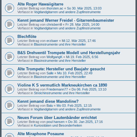
Alte Roger Hawaiigitarre
Letzter Beitrag von
thorsten.ac
«
So 30. Mär 2025, 13:03
Verfasst in
Vogtlandgitarren und andere Zupfinstrumente
Kennt jemand Werner Freidel - Gitarrembaumeister
Letzter Beitrag von
chrisberrill
«
Fr 28. Mär 2025, 14:00
Verfasst in
Vogtlandgitarren und andere Zupfinstrumente
Blechflöte
Letzter Beitrag von
erzbaer
«
Mi 12. Mär 2025, 17:46
Verfasst in
Blasinstrumente und ihre Hersteller
B&S Drehventil Trompete Modell und Herstellungsjahr
Letzter Beitrag von
WolfgangK
«
Mi 19. Feb 2025, 6:56
Verfasst in
Blasinstrumente und ihre Hersteller
Alte Trompete: Hersteller und Baujahr gesucht
Letzter Beitrag von
Salle
«
Mo 10. Feb 2025, 22:49
Verfasst in
Blasinstrumente und ihre Hersteller
Violine K S vermutlich Markneukirchen ca 1890
Letzter Beitrag von
Friedemann77
«
Do 06. Feb 2025, 13:10
Verfasst in
Streichinstrumente und ihre Hersteller
Kennt jemand diese Mandoline?
Letzter Beitrag von
Balu
«
Mo 03. Feb 2025, 12:15
Verfasst in
Vogtlandgitarren und andere Zupfinstrumente
Neues Forum über Lautenbänder errichtet
Letzter Beitrag von
poul hansen
«
Do 30. Jan 2025, 17:16
Verfasst in
Kuriositäten und Besonderheiten
Alte Miraphone Posaune