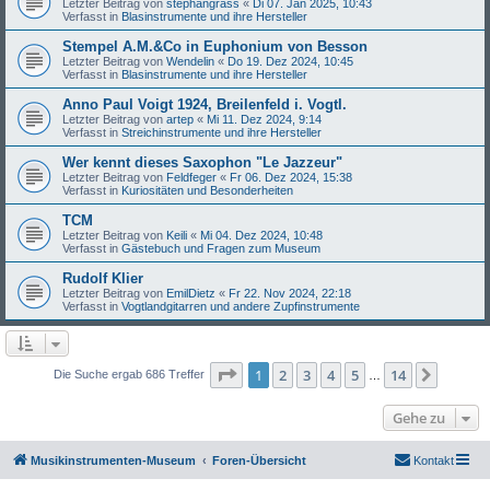
Letzter Beitrag von
stephangrass
«
Di 07. Jan 2025, 10:43
Verfasst in
Blasinstrumente und ihre Hersteller
Stempel A.M.&Co in Euphonium von Besson
Letzter Beitrag von
Wendelin
«
Do 19. Dez 2024, 10:45
Verfasst in
Blasinstrumente und ihre Hersteller
Anno Paul Voigt 1924, Breilenfeld i. Vogtl.
Letzter Beitrag von
artep
«
Mi 11. Dez 2024, 9:14
Verfasst in
Streichinstrumente und ihre Hersteller
Wer kennt dieses Saxophon "Le Jazzeur"
Letzter Beitrag von
Feldfeger
«
Fr 06. Dez 2024, 15:38
Verfasst in
Kuriositäten und Besonderheiten
TCM
Letzter Beitrag von
Keili
«
Mi 04. Dez 2024, 10:48
Verfasst in
Gästebuch und Fragen zum Museum
Rudolf Klier
Letzter Beitrag von
EmilDietz
«
Fr 22. Nov 2024, 22:18
Verfasst in
Vogtlandgitarren und andere Zupfinstrumente
Seite
1
von
14
1
2
3
4
5
14
Nächst
Die Suche ergab 686 Treffer
…
Gehe zu
Musikinstrumenten-Museum
Foren-Übersicht
Kontakt