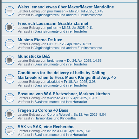
Weiss jemand etwas über Maxor/Maxot Mandoline
Letzter Beitrag von
poul hansen
«
Mo 28. Jul 2025, 13:49
Verfasst in
Vogtlandgitarren und andere Zupfinstrumente
Friedrich Lausmann Graslitz clarinet
Letzter Beitrag von
polhorn
«
Mi 23. Jul 2025, 9:11
Verfasst in
Blasinstrumente und ihre Hersteller
Musima Eterna De luxe
Letzter Beitrag von
Pic1
«
Fr 25. Apr 2025, 18:13
Verfasst in
Vogtlandgitarren und andere Zupfinstrumente
Mundstücke B&S
Letzter Beitrag von
breitmayer
«
Do 24. Apr 2025, 14:53
Verfasst in
Blasinstrumente und ihre Hersteller
Conditions for the delivery of bells by Dölling
Markneukirchen to Hess Musik Klingenthal Aug. 45
Letzter Beitrag von
alizakidd
«
Fr 18. Apr 2025, 3:08
Verfasst in
Blasinstrumente und ihre Hersteller
Posaune von W.A.Pfretzschner, Markneukirchen
Letzter Beitrag von
Wildrose
«
Di 15. Apr 2025, 16:03
Verfasst in
Blasinstrumente und ihre Hersteller
Fragen zu Corona 40 Bass
Letzter Beitrag von
Corona Wursel
«
Sa 12. Apr 2025, 9:04
Verfasst in
Harmonikas und Klingenthal
SAX vs SAX, eine Recherche.
Letzter Beitrag von
intune
«
Di 01. Apr 2025, 9:46
Verfasst in
Blasinstrumente und ihre Hersteller