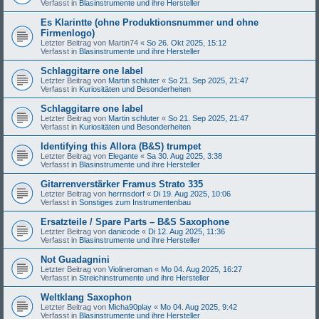
Verfasst in
Blasinstrumente und ihre Hersteller
Es Klarintte (ohne Produktionsnummer und ohne
Firmenlogo)
Letzter Beitrag von
Martin74
«
So 26. Okt 2025, 15:12
Verfasst in
Blasinstrumente und ihre Hersteller
Schlaggitarre one label
Letzter Beitrag von
Martin schluter
«
So 21. Sep 2025, 21:47
Verfasst in
Kuriositäten und Besonderheiten
Schlaggitarre one label
Letzter Beitrag von
Martin schluter
«
So 21. Sep 2025, 21:47
Verfasst in
Kuriositäten und Besonderheiten
Identifying this Allora (B&S) trumpet
Letzter Beitrag von
Elegante
«
Sa 30. Aug 2025, 3:38
Verfasst in
Blasinstrumente und ihre Hersteller
Gitarrenverstärker Framus Strato 335
Letzter Beitrag von
herrnsdorf
«
Di 19. Aug 2025, 10:06
Verfasst in
Sonstiges zum Instrumentenbau
Ersatzteile / Spare Parts – B&S Saxophone
Letzter Beitrag von
danicode
«
Di 12. Aug 2025, 11:36
Verfasst in
Blasinstrumente und ihre Hersteller
Not Guadagnini
Letzter Beitrag von
Violineroman
«
Mo 04. Aug 2025, 16:27
Verfasst in
Streichinstrumente und ihre Hersteller
Weltklang Saxophon
Letzter Beitrag von
Micha90play
«
Mo 04. Aug 2025, 9:42
Verfasst in
Blasinstrumente und ihre Hersteller