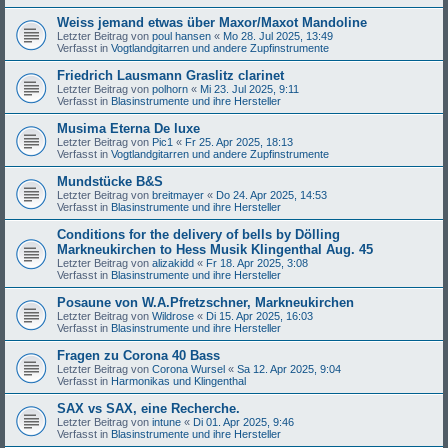
Weiss jemand etwas über Maxor/Maxot Mandoline
Letzter Beitrag von
poul hansen
«
Mo 28. Jul 2025, 13:49
Verfasst in
Vogtlandgitarren und andere Zupfinstrumente
Friedrich Lausmann Graslitz clarinet
Letzter Beitrag von
polhorn
«
Mi 23. Jul 2025, 9:11
Verfasst in
Blasinstrumente und ihre Hersteller
Musima Eterna De luxe
Letzter Beitrag von
Pic1
«
Fr 25. Apr 2025, 18:13
Verfasst in
Vogtlandgitarren und andere Zupfinstrumente
Mundstücke B&S
Letzter Beitrag von
breitmayer
«
Do 24. Apr 2025, 14:53
Verfasst in
Blasinstrumente und ihre Hersteller
Conditions for the delivery of bells by Dölling
Markneukirchen to Hess Musik Klingenthal Aug. 45
Letzter Beitrag von
alizakidd
«
Fr 18. Apr 2025, 3:08
Verfasst in
Blasinstrumente und ihre Hersteller
Posaune von W.A.Pfretzschner, Markneukirchen
Letzter Beitrag von
Wildrose
«
Di 15. Apr 2025, 16:03
Verfasst in
Blasinstrumente und ihre Hersteller
Fragen zu Corona 40 Bass
Letzter Beitrag von
Corona Wursel
«
Sa 12. Apr 2025, 9:04
Verfasst in
Harmonikas und Klingenthal
SAX vs SAX, eine Recherche.
Letzter Beitrag von
intune
«
Di 01. Apr 2025, 9:46
Verfasst in
Blasinstrumente und ihre Hersteller