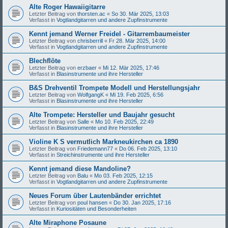
Alte Roger Hawaiigitarre
Letzter Beitrag von
thorsten.ac
«
So 30. Mär 2025, 13:03
Verfasst in
Vogtlandgitarren und andere Zupfinstrumente
Kennt jemand Werner Freidel - Gitarrembaumeister
Letzter Beitrag von
chrisberrill
«
Fr 28. Mär 2025, 14:00
Verfasst in
Vogtlandgitarren und andere Zupfinstrumente
Blechflöte
Letzter Beitrag von
erzbaer
«
Mi 12. Mär 2025, 17:46
Verfasst in
Blasinstrumente und ihre Hersteller
B&S Drehventil Trompete Modell und Herstellungsjahr
Letzter Beitrag von
WolfgangK
«
Mi 19. Feb 2025, 6:56
Verfasst in
Blasinstrumente und ihre Hersteller
Alte Trompete: Hersteller und Baujahr gesucht
Letzter Beitrag von
Salle
«
Mo 10. Feb 2025, 22:49
Verfasst in
Blasinstrumente und ihre Hersteller
Violine K S vermutlich Markneukirchen ca 1890
Letzter Beitrag von
Friedemann77
«
Do 06. Feb 2025, 13:10
Verfasst in
Streichinstrumente und ihre Hersteller
Kennt jemand diese Mandoline?
Letzter Beitrag von
Balu
«
Mo 03. Feb 2025, 12:15
Verfasst in
Vogtlandgitarren und andere Zupfinstrumente
Neues Forum über Lautenbänder errichtet
Letzter Beitrag von
poul hansen
«
Do 30. Jan 2025, 17:16
Verfasst in
Kuriositäten und Besonderheiten
Alte Miraphone Posaune