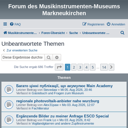
Forum des Musikinstrumenten-Museums
Markneukirchen
FAQ
Registrieren
Anmelden
S
Musikinstrumenten-Museum
Foren-Übersicht
Suche
Unbeantwortete Themen
u
Unbeantwortete Themen
c
Zur erweiterten Suche
h
Suche
Erweiterte Suche
e
Seite
1
von
14
1
2
3
4
5
14
Nächst
Die Suche ergab 686 Treffer
…
Themen
Багато цінні публікації, що акумулює Main Academy
Letzter Beitrag von
Stevedaw
«
Mi 05. Aug 2026, 20:46
Verfasst in
Gästebuch und Fragen zum Museum
regionale photovoltaik-anbieter nahe wurzburg
Letzter Beitrag von
Alex31paw
«
Mo 03. Aug 2026, 12:07
Verfasst in
Fachliteratur
Ergänzende Bilder zu meiner Anfrage ESCO Special
Letzter Beitrag von
Frank Lo
«
Mo 03. Aug 2026, 8:42
Verfasst in
Vogtlandgitarren und andere Zupfinstrumente