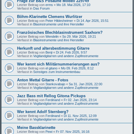
Frage zur B&S Posaune Modell 229749
Letzter Beitrag von
erms
«
Mo 18. Mai 2026, 17:10
Verfasst in
Das Forum
Böhm-Klarinette Clemens Wurlitzer
Letzter Beitrag von
Peter Hildesheimer
«
Di 14. Apr 2026, 15:51
Verfasst in
Blasinstrumente und ihre Hersteller
Französisches Blechblasinstrument Saxhorn?
Letzter Beitrag von
Wendelin
«
So 29. Mär 2026, 19:21
Verfasst in
Blasinstrumente und ihre Hersteller
Herkunft und altersbestimmung Gitarre
Letzter Beitrag von
Benji
«
Di 24. Feb 2026, 9:57
Verfasst in
Vogtlandgitarren und andere Zupfinstrumente
Wer kennt sich Militärnummerierungen aus?
Letzter Beitrag von
el gitano
«
Mo 09. Feb 2026, 8:12
Verfasst in
Sonstiges zum Instrumentenbau
Anton Mettal Gitarre - Fotos
Letzter Beitrag von
Stankovabajo
«
Sa 31. Jan 2026, 22:00
Verfasst in
Vogtlandgitarren und andere Zupfinstrumente
Jazz Bass mit Rellog Gitona Pickups
Letzter Beitrag von
Ferdinand
«
Fr 02. Jan 2026, 23:14
Verfasst in
Vogtlandgitarren und andere Zupfinstrumente
Wer kennt Adolf Sternberg?
Letzter Beitrag von
Ferdinand
«
Di 11. Nov 2025, 12:09
Verfasst in
Vogtlandgitarren und andere Zupfinstrumente
Meine Bassklarinette
Letzter Beitrag von
Pewi
«
Fr 07. Nov 2025, 16:16