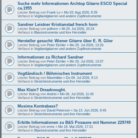
Suche mehr Informationen Archtop Gitarre ESCO Special
ca.1955
Letzter Beitrag von
Frank Lo
«
Mo 03. Aug 2026, 8:39
Verfasst in
Vogtlandgitarren und andere Zupfinstrumente
Sandner Leistner Kristianstad french horn
Letzter Beitrag von
polhorn
«
Mi 29. Jul 2026, 20:24
Verfasst in
Blasinstrumente und ihre Hersteller
Hersteller gesucht: Wiener Gitarre über E. R. Glier
Letzter Beitrag von
Peter Eichler
«
Mo 20. Jul 2026, 13:26
Verfasst in
Vogtlandgitarren und andere Zupfinstrumente
Informationen zu Richard Sandner
Letzter Beitrag von
Peter Eichler
«
Mo 20. Jul 2026, 13:07
Verfasst in
Vogtlandgitarren und andere Zupfinstrumente
Vogtländisch / Böhmisches Instrument
Letzter Beitrag von
Maximilian
«
Do 09. Jul 2026, 9:13
Verfasst in
Streichinstrumente und ihre Hersteller
Max Klain? Dreadnought.
Letzter Beitrag von
Andrei
«
Mo 06. Jul 2026, 11:45
Verfasst in
Streichinstrumente und ihre Hersteller
Musima Kontrabass?
Letzter Beitrag von
David Petersen
«
Sa 13. Jun 2026, 9:45
Verfasst in
Streichinstrumente und ihre Hersteller
Erbitte Informationen zu B&S Posaune mit Nummer 229749
Letzter Beitrag von
erms
«
Mo 18. Mai 2026, 17:21
Verfasst in
Blasinstrumente und ihre Hersteller