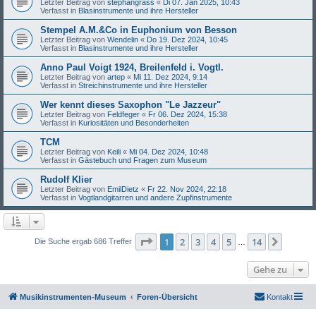
Letzter Beitrag von
stephangrass
«
Di 07. Jan 2025, 10:43
Verfasst in
Blasinstrumente und ihre Hersteller
Stempel A.M.&Co in Euphonium von Besson
Letzter Beitrag von
Wendelin
«
Do 19. Dez 2024, 10:45
Verfasst in
Blasinstrumente und ihre Hersteller
Anno Paul Voigt 1924, Breilenfeld i. Vogtl.
Letzter Beitrag von
artep
«
Mi 11. Dez 2024, 9:14
Verfasst in
Streichinstrumente und ihre Hersteller
Wer kennt dieses Saxophon "Le Jazzeur"
Letzter Beitrag von
Feldfeger
«
Fr 06. Dez 2024, 15:38
Verfasst in
Kuriositäten und Besonderheiten
TCM
Letzter Beitrag von
Keili
«
Mi 04. Dez 2024, 10:48
Verfasst in
Gästebuch und Fragen zum Museum
Rudolf Klier
Letzter Beitrag von
EmilDietz
«
Fr 22. Nov 2024, 22:18
Verfasst in
Vogtlandgitarren und andere Zupfinstrumente
Seite
1
von
14
1
2
3
4
5
14
Nächst
Die Suche ergab 686 Treffer
…
Gehe zu
Musikinstrumenten-Museum
Foren-Übersicht
Kontakt