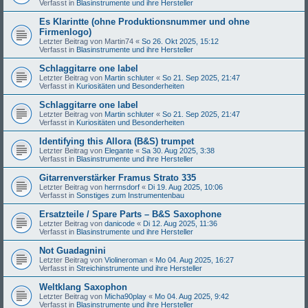
Verfasst in
Blasinstrumente und ihre Hersteller
Es Klarintte (ohne Produktionsnummer und ohne
Firmenlogo)
Letzter Beitrag von
Martin74
«
So 26. Okt 2025, 15:12
Verfasst in
Blasinstrumente und ihre Hersteller
Schlaggitarre one label
Letzter Beitrag von
Martin schluter
«
So 21. Sep 2025, 21:47
Verfasst in
Kuriositäten und Besonderheiten
Schlaggitarre one label
Letzter Beitrag von
Martin schluter
«
So 21. Sep 2025, 21:47
Verfasst in
Kuriositäten und Besonderheiten
Identifying this Allora (B&S) trumpet
Letzter Beitrag von
Elegante
«
Sa 30. Aug 2025, 3:38
Verfasst in
Blasinstrumente und ihre Hersteller
Gitarrenverstärker Framus Strato 335
Letzter Beitrag von
herrnsdorf
«
Di 19. Aug 2025, 10:06
Verfasst in
Sonstiges zum Instrumentenbau
Ersatzteile / Spare Parts – B&S Saxophone
Letzter Beitrag von
danicode
«
Di 12. Aug 2025, 11:36
Verfasst in
Blasinstrumente und ihre Hersteller
Not Guadagnini
Letzter Beitrag von
Violineroman
«
Mo 04. Aug 2025, 16:27
Verfasst in
Streichinstrumente und ihre Hersteller
Weltklang Saxophon
Letzter Beitrag von
Micha90play
«
Mo 04. Aug 2025, 9:42
Verfasst in
Blasinstrumente und ihre Hersteller