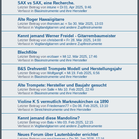
SAX vs SAX, eine Recherche.
Letzter Beitrag von
intune
«
Di 01. Apr 2025, 9:46
Verfasst in
Blasinstrumente und ihre Hersteller
Alte Roger Hawaiigitarre
Letzter Beitrag von
thorsten.ac
«
So 30. Mär 2025, 13:03
Verfasst in
Vogtlandgitarren und andere Zupfinstrumente
Kennt jemand Werner Freidel - Gitarrembaumeister
Letzter Beitrag von
chrisberrill
«
Fr 28. Mär 2025, 14:00
Verfasst in
Vogtlandgitarren und andere Zupfinstrumente
Blechflöte
Letzter Beitrag von
erzbaer
«
Mi 12. Mär 2025, 17:46
Verfasst in
Blasinstrumente und ihre Hersteller
B&S Drehventil Trompete Modell und Herstellungsjahr
Letzter Beitrag von
WolfgangK
«
Mi 19. Feb 2025, 6:56
Verfasst in
Blasinstrumente und ihre Hersteller
Alte Trompete: Hersteller und Baujahr gesucht
Letzter Beitrag von
Salle
«
Mo 10. Feb 2025, 22:49
Verfasst in
Blasinstrumente und ihre Hersteller
Violine K S vermutlich Markneukirchen ca 1890
Letzter Beitrag von
Friedemann77
«
Do 06. Feb 2025, 13:10
Verfasst in
Streichinstrumente und ihre Hersteller
Kennt jemand diese Mandoline?
Letzter Beitrag von
Balu
«
Mo 03. Feb 2025, 12:15
Verfasst in
Vogtlandgitarren und andere Zupfinstrumente
Neues Forum über Lautenbänder errichtet
Letzter Beitrag von
poul hansen
«
Do 30. Jan 2025, 17:16