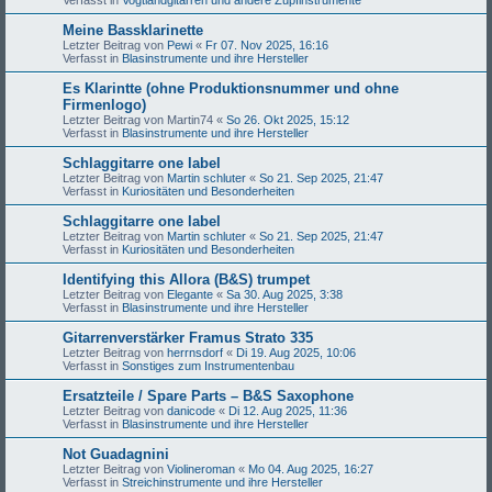
Meine Bassklarinette
Letzter Beitrag von
Pewi
«
Fr 07. Nov 2025, 16:16
Verfasst in
Blasinstrumente und ihre Hersteller
Es Klarintte (ohne Produktionsnummer und ohne
Firmenlogo)
Letzter Beitrag von
Martin74
«
So 26. Okt 2025, 15:12
Verfasst in
Blasinstrumente und ihre Hersteller
Schlaggitarre one label
Letzter Beitrag von
Martin schluter
«
So 21. Sep 2025, 21:47
Verfasst in
Kuriositäten und Besonderheiten
Schlaggitarre one label
Letzter Beitrag von
Martin schluter
«
So 21. Sep 2025, 21:47
Verfasst in
Kuriositäten und Besonderheiten
Identifying this Allora (B&S) trumpet
Letzter Beitrag von
Elegante
«
Sa 30. Aug 2025, 3:38
Verfasst in
Blasinstrumente und ihre Hersteller
Gitarrenverstärker Framus Strato 335
Letzter Beitrag von
herrnsdorf
«
Di 19. Aug 2025, 10:06
Verfasst in
Sonstiges zum Instrumentenbau
Ersatzteile / Spare Parts – B&S Saxophone
Letzter Beitrag von
danicode
«
Di 12. Aug 2025, 11:36
Verfasst in
Blasinstrumente und ihre Hersteller
Not Guadagnini
Letzter Beitrag von
Violineroman
«
Mo 04. Aug 2025, 16:27
Verfasst in
Streichinstrumente und ihre Hersteller