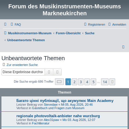
Forum des Musikinstrumenten-Museums
Markneukirchen
FAQ
Registrieren
Anmelden
Musikinstrumenten-Museum
Foren-Übersicht
Suche
Unbeantwortete Themen
S
u
Unbeantwortete Themen
c
Zur erweiterten Suche
h
Suche
Erweiterte Suche
e
Seite
1
von
14
1
2
3
4
5
14
Nächst
Die Suche ergab 686 Treffer
…
Themen
Багато цінні публікації, що акумулює Main Academy
Letzter Beitrag von
Stevedaw
«
Mi 05. Aug 2026, 20:46
Verfasst in
Gästebuch und Fragen zum Museum
regionale photovoltaik-anbieter nahe wurzburg
Letzter Beitrag von
Alex31paw
«
Mo 03. Aug 2026, 12:07
Verfasst in
Fachliteratur