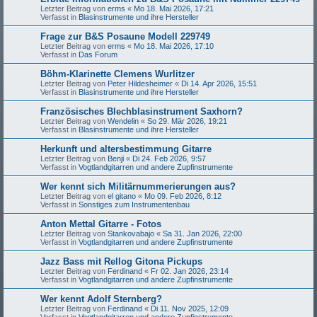
Letzter Beitrag von
erms
«
Mo 18. Mai 2026, 17:21
Verfasst in
Blasinstrumente und ihre Hersteller
Frage zur B&S Posaune Modell 229749
Letzter Beitrag von
erms
«
Mo 18. Mai 2026, 17:10
Verfasst in
Das Forum
Böhm-Klarinette Clemens Wurlitzer
Letzter Beitrag von
Peter Hildesheimer
«
Di 14. Apr 2026, 15:51
Verfasst in
Blasinstrumente und ihre Hersteller
Französisches Blechblasinstrument Saxhorn?
Letzter Beitrag von
Wendelin
«
So 29. Mär 2026, 19:21
Verfasst in
Blasinstrumente und ihre Hersteller
Herkunft und altersbestimmung Gitarre
Letzter Beitrag von
Benji
«
Di 24. Feb 2026, 9:57
Verfasst in
Vogtlandgitarren und andere Zupfinstrumente
Wer kennt sich Militärnummerierungen aus?
Letzter Beitrag von
el gitano
«
Mo 09. Feb 2026, 8:12
Verfasst in
Sonstiges zum Instrumentenbau
Anton Mettal Gitarre - Fotos
Letzter Beitrag von
Stankovabajo
«
Sa 31. Jan 2026, 22:00
Verfasst in
Vogtlandgitarren und andere Zupfinstrumente
Jazz Bass mit Rellog Gitona Pickups
Letzter Beitrag von
Ferdinand
«
Fr 02. Jan 2026, 23:14
Verfasst in
Vogtlandgitarren und andere Zupfinstrumente
Wer kennt Adolf Sternberg?
Letzter Beitrag von
Ferdinand
«
Di 11. Nov 2025, 12:09
Verfasst in
Vogtlandgitarren und andere Zupfinstrumente