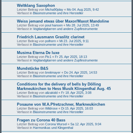
Weltklang Saxophon
Letzter Beitrag von
Micha90play
«
Mo 04. Aug 2025, 9:42
Verfasst in
Blasinstrumente und ihre Hersteller
Weiss jemand etwas über Maxor/Maxot Mandoline
Letzter Beitrag von
poul hansen
«
Mo 28. Jul 2025, 13:49
Verfasst in
Vogtlandgitarren und andere Zupfinstrumente
Friedrich Lausmann Graslitz clarinet
Letzter Beitrag von
polhorn
«
Mi 23. Jul 2025, 9:11
Verfasst in
Blasinstrumente und ihre Hersteller
Musima Eterna De luxe
Letzter Beitrag von
Pic1
«
Fr 25. Apr 2025, 18:13
Verfasst in
Vogtlandgitarren und andere Zupfinstrumente
Mundstücke B&S
Letzter Beitrag von
breitmayer
«
Do 24. Apr 2025, 14:53
Verfasst in
Blasinstrumente und ihre Hersteller
Conditions for the delivery of bells by Dölling
Markneukirchen to Hess Musik Klingenthal Aug. 45
Letzter Beitrag von
alizakidd
«
Fr 18. Apr 2025, 3:08
Verfasst in
Blasinstrumente und ihre Hersteller
Posaune von W.A.Pfretzschner, Markneukirchen
Letzter Beitrag von
Wildrose
«
Di 15. Apr 2025, 16:03
Verfasst in
Blasinstrumente und ihre Hersteller
Fragen zu Corona 40 Bass
Letzter Beitrag von
Corona Wursel
«
Sa 12. Apr 2025, 9:04
Verfasst in
Harmonikas und Klingenthal