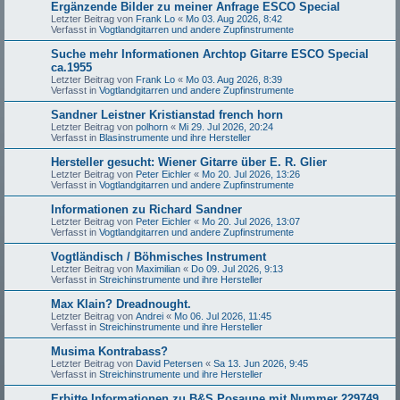
Ergänzende Bilder zu meiner Anfrage ESCO Special
Letzter Beitrag von
Frank Lo
«
Mo 03. Aug 2026, 8:42
Verfasst in
Vogtlandgitarren und andere Zupfinstrumente
Suche mehr Informationen Archtop Gitarre ESCO Special
ca.1955
Letzter Beitrag von
Frank Lo
«
Mo 03. Aug 2026, 8:39
Verfasst in
Vogtlandgitarren und andere Zupfinstrumente
Sandner Leistner Kristianstad french horn
Letzter Beitrag von
polhorn
«
Mi 29. Jul 2026, 20:24
Verfasst in
Blasinstrumente und ihre Hersteller
Hersteller gesucht: Wiener Gitarre über E. R. Glier
Letzter Beitrag von
Peter Eichler
«
Mo 20. Jul 2026, 13:26
Verfasst in
Vogtlandgitarren und andere Zupfinstrumente
Informationen zu Richard Sandner
Letzter Beitrag von
Peter Eichler
«
Mo 20. Jul 2026, 13:07
Verfasst in
Vogtlandgitarren und andere Zupfinstrumente
Vogtländisch / Böhmisches Instrument
Letzter Beitrag von
Maximilian
«
Do 09. Jul 2026, 9:13
Verfasst in
Streichinstrumente und ihre Hersteller
Max Klain? Dreadnought.
Letzter Beitrag von
Andrei
«
Mo 06. Jul 2026, 11:45
Verfasst in
Streichinstrumente und ihre Hersteller
Musima Kontrabass?
Letzter Beitrag von
David Petersen
«
Sa 13. Jun 2026, 9:45
Verfasst in
Streichinstrumente und ihre Hersteller
Erbitte Informationen zu B&S Posaune mit Nummer 229749