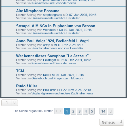
Verfasst in
Kuriositäten und Besonderheiten
Alte Miraphone Posaune
Letzter Beitrag von
stephangrass
«
Di 07. Jan 2025, 10:43
Verfasst in
Blasinstrumente und ihre Hersteller
Stempel A.M.&Co in Euphonium von Besson
Letzter Beitrag von
Wendelin
«
Do 19. Dez 2024, 10:45
Verfasst in
Blasinstrumente und ihre Hersteller
Anno Paul Voigt 1924, Breilenfeld i. Vogtl.
Letzter Beitrag von
artep
«
Mi 11. Dez 2024, 9:14
Verfasst in
Streichinstrumente und ihre Hersteller
Wer kennt dieses Saxophon "Le Jazzeur"
Letzter Beitrag von
Feldfeger
«
Fr 06. Dez 2024, 15:38
Verfasst in
Kuriositäten und Besonderheiten
TCM
Letzter Beitrag von
Keili
«
Mi 04. Dez 2024, 10:48
Verfasst in
Gästebuch und Fragen zum Museum
Rudolf Klier
Letzter Beitrag von
EmilDietz
«
Fr 22. Nov 2024, 22:18
Verfasst in
Vogtlandgitarren und andere Zupfinstrumente
Seite
1
von
14
1
2
3
4
5
14
Nächst
Die Suche ergab 686 Treffer
…
Gehe zu