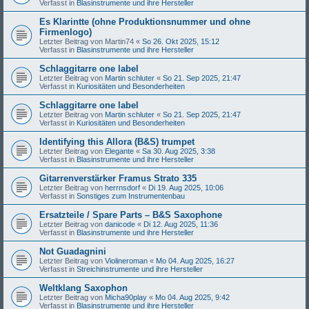
Verfasst in
Blasinstrumente und ihre Hersteller
Es Klarintte (ohne Produktionsnummer und ohne
Firmenlogo)
Letzter Beitrag von
Martin74
«
So 26. Okt 2025, 15:12
Verfasst in
Blasinstrumente und ihre Hersteller
Schlaggitarre one label
Letzter Beitrag von
Martin schluter
«
So 21. Sep 2025, 21:47
Verfasst in
Kuriositäten und Besonderheiten
Schlaggitarre one label
Letzter Beitrag von
Martin schluter
«
So 21. Sep 2025, 21:47
Verfasst in
Kuriositäten und Besonderheiten
Identifying this Allora (B&S) trumpet
Letzter Beitrag von
Elegante
«
Sa 30. Aug 2025, 3:38
Verfasst in
Blasinstrumente und ihre Hersteller
Gitarrenverstärker Framus Strato 335
Letzter Beitrag von
herrnsdorf
«
Di 19. Aug 2025, 10:06
Verfasst in
Sonstiges zum Instrumentenbau
Ersatzteile / Spare Parts – B&S Saxophone
Letzter Beitrag von
danicode
«
Di 12. Aug 2025, 11:36
Verfasst in
Blasinstrumente und ihre Hersteller
Not Guadagnini
Letzter Beitrag von
Violineroman
«
Mo 04. Aug 2025, 16:27
Verfasst in
Streichinstrumente und ihre Hersteller
Weltklang Saxophon
Letzter Beitrag von
Micha90play
«
Mo 04. Aug 2025, 9:42
Verfasst in
Blasinstrumente und ihre Hersteller