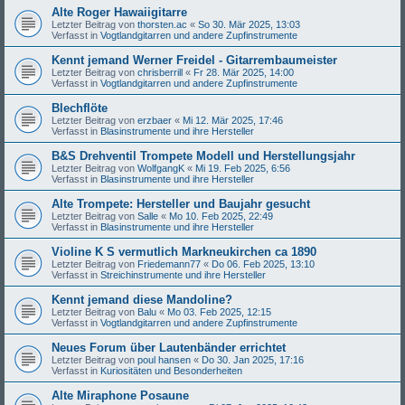
Alte Roger Hawaiigitarre
Letzter Beitrag von
thorsten.ac
«
So 30. Mär 2025, 13:03
Verfasst in
Vogtlandgitarren und andere Zupfinstrumente
Kennt jemand Werner Freidel - Gitarrembaumeister
Letzter Beitrag von
chrisberrill
«
Fr 28. Mär 2025, 14:00
Verfasst in
Vogtlandgitarren und andere Zupfinstrumente
Blechflöte
Letzter Beitrag von
erzbaer
«
Mi 12. Mär 2025, 17:46
Verfasst in
Blasinstrumente und ihre Hersteller
B&S Drehventil Trompete Modell und Herstellungsjahr
Letzter Beitrag von
WolfgangK
«
Mi 19. Feb 2025, 6:56
Verfasst in
Blasinstrumente und ihre Hersteller
Alte Trompete: Hersteller und Baujahr gesucht
Letzter Beitrag von
Salle
«
Mo 10. Feb 2025, 22:49
Verfasst in
Blasinstrumente und ihre Hersteller
Violine K S vermutlich Markneukirchen ca 1890
Letzter Beitrag von
Friedemann77
«
Do 06. Feb 2025, 13:10
Verfasst in
Streichinstrumente und ihre Hersteller
Kennt jemand diese Mandoline?
Letzter Beitrag von
Balu
«
Mo 03. Feb 2025, 12:15
Verfasst in
Vogtlandgitarren und andere Zupfinstrumente
Neues Forum über Lautenbänder errichtet
Letzter Beitrag von
poul hansen
«
Do 30. Jan 2025, 17:16
Verfasst in
Kuriositäten und Besonderheiten
Alte Miraphone Posaune