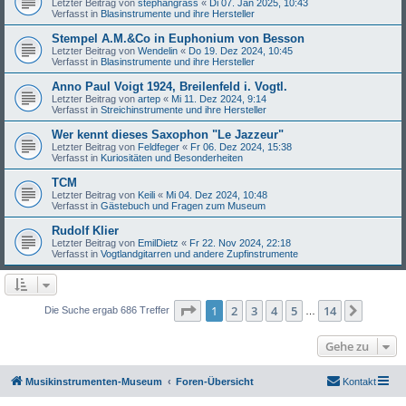
Letzter Beitrag von
stephangrass
«
Di 07. Jan 2025, 10:43
Verfasst in
Blasinstrumente und ihre Hersteller
Stempel A.M.&Co in Euphonium von Besson
Letzter Beitrag von
Wendelin
«
Do 19. Dez 2024, 10:45
Verfasst in
Blasinstrumente und ihre Hersteller
Anno Paul Voigt 1924, Breilenfeld i. Vogtl.
Letzter Beitrag von
artep
«
Mi 11. Dez 2024, 9:14
Verfasst in
Streichinstrumente und ihre Hersteller
Wer kennt dieses Saxophon "Le Jazzeur"
Letzter Beitrag von
Feldfeger
«
Fr 06. Dez 2024, 15:38
Verfasst in
Kuriositäten und Besonderheiten
TCM
Letzter Beitrag von
Keili
«
Mi 04. Dez 2024, 10:48
Verfasst in
Gästebuch und Fragen zum Museum
Rudolf Klier
Letzter Beitrag von
EmilDietz
«
Fr 22. Nov 2024, 22:18
Verfasst in
Vogtlandgitarren und andere Zupfinstrumente
Seite
1
von
14
1
2
3
4
5
14
Nächst
Die Suche ergab 686 Treffer
…
Gehe zu
Musikinstrumenten-Museum
Foren-Übersicht
Kontakt