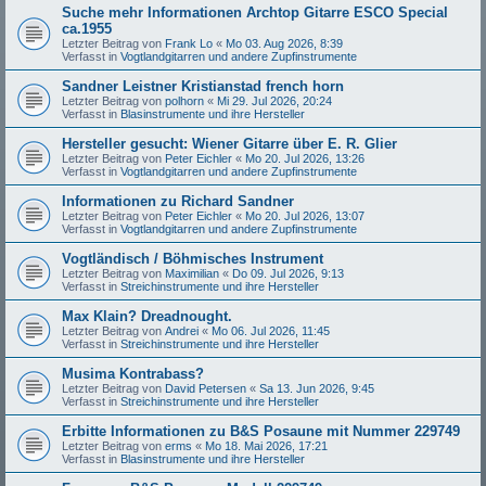
Suche mehr Informationen Archtop Gitarre ESCO Special
ca.1955
Letzter Beitrag von
Frank Lo
«
Mo 03. Aug 2026, 8:39
Verfasst in
Vogtlandgitarren und andere Zupfinstrumente
Sandner Leistner Kristianstad french horn
Letzter Beitrag von
polhorn
«
Mi 29. Jul 2026, 20:24
Verfasst in
Blasinstrumente und ihre Hersteller
Hersteller gesucht: Wiener Gitarre über E. R. Glier
Letzter Beitrag von
Peter Eichler
«
Mo 20. Jul 2026, 13:26
Verfasst in
Vogtlandgitarren und andere Zupfinstrumente
Informationen zu Richard Sandner
Letzter Beitrag von
Peter Eichler
«
Mo 20. Jul 2026, 13:07
Verfasst in
Vogtlandgitarren und andere Zupfinstrumente
Vogtländisch / Böhmisches Instrument
Letzter Beitrag von
Maximilian
«
Do 09. Jul 2026, 9:13
Verfasst in
Streichinstrumente und ihre Hersteller
Max Klain? Dreadnought.
Letzter Beitrag von
Andrei
«
Mo 06. Jul 2026, 11:45
Verfasst in
Streichinstrumente und ihre Hersteller
Musima Kontrabass?
Letzter Beitrag von
David Petersen
«
Sa 13. Jun 2026, 9:45
Verfasst in
Streichinstrumente und ihre Hersteller
Erbitte Informationen zu B&S Posaune mit Nummer 229749
Letzter Beitrag von
erms
«
Mo 18. Mai 2026, 17:21
Verfasst in
Blasinstrumente und ihre Hersteller