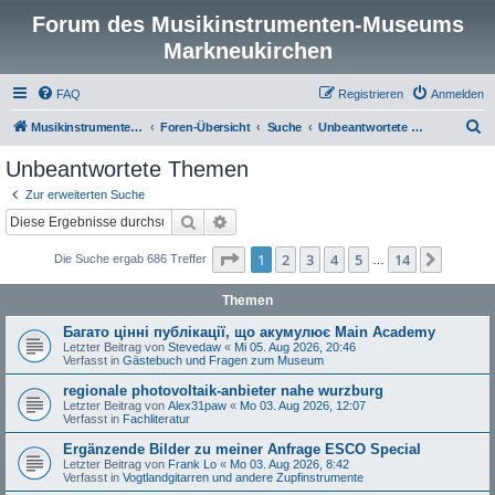
Forum des Musikinstrumenten-Museums
Markneukirchen
FAQ
Registrieren
Anmelden
S
Musikinstrumenten-Museum
Foren-Übersicht
Suche
Unbeantwortete Themen
u
Unbeantwortete Themen
c
Zur erweiterten Suche
h
Suche
Erweiterte Suche
e
Seite
1
von
14
1
2
3
4
5
14
Nächst
Die Suche ergab 686 Treffer
…
Themen
Багато цінні публікації, що акумулює Main Academy
Letzter Beitrag von
Stevedaw
«
Mi 05. Aug 2026, 20:46
Verfasst in
Gästebuch und Fragen zum Museum
regionale photovoltaik-anbieter nahe wurzburg
Letzter Beitrag von
Alex31paw
«
Mo 03. Aug 2026, 12:07
Verfasst in
Fachliteratur
Ergänzende Bilder zu meiner Anfrage ESCO Special
Letzter Beitrag von
Frank Lo
«
Mo 03. Aug 2026, 8:42
Verfasst in
Vogtlandgitarren und andere Zupfinstrumente