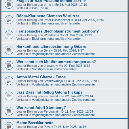
Frage zur B&S Posaune Modell 229749
Letzter Beitrag von
erms
«
Mo 18. Mai 2026, 17:10
Verfasst in
Das Forum
Böhm-Klarinette Clemens Wurlitzer
Letzter Beitrag von
Peter Hildesheimer
«
Di 14. Apr 2026, 15:51
Verfasst in
Blasinstrumente und ihre Hersteller
Französisches Blechblasinstrument Saxhorn?
Letzter Beitrag von
Wendelin
«
So 29. Mär 2026, 19:21
Verfasst in
Blasinstrumente und ihre Hersteller
Herkunft und altersbestimmung Gitarre
Letzter Beitrag von
Benji
«
Di 24. Feb 2026, 9:57
Verfasst in
Vogtlandgitarren und andere Zupfinstrumente
Wer kennt sich Militärnummerierungen aus?
Letzter Beitrag von
el gitano
«
Mo 09. Feb 2026, 8:12
Verfasst in
Sonstiges zum Instrumentenbau
Anton Mettal Gitarre - Fotos
Letzter Beitrag von
Stankovabajo
«
Sa 31. Jan 2026, 22:00
Verfasst in
Vogtlandgitarren und andere Zupfinstrumente
Jazz Bass mit Rellog Gitona Pickups
Letzter Beitrag von
Ferdinand
«
Fr 02. Jan 2026, 23:14
Verfasst in
Vogtlandgitarren und andere Zupfinstrumente
Wer kennt Adolf Sternberg?
Letzter Beitrag von
Ferdinand
«
Di 11. Nov 2025, 12:09
Verfasst in
Vogtlandgitarren und andere Zupfinstrumente
Meine Bassklarinette
Letzter Beitrag von
Pewi
«
Fr 07. Nov 2025, 16:16