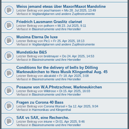
Weiss jemand etwas über Maxor/Maxot Mandoline
Letzter Beitrag von
poul hansen
«
Mo 28. Jul 2025, 13:49
Verfasst in
Vogtlandgitarren und andere Zupfinstrumente
Friedrich Lausmann Graslitz clarinet
Letzter Beitrag von
polhorn
«
Mi 23. Jul 2025, 9:11
Verfasst in
Blasinstrumente und ihre Hersteller
Musima Eterna De luxe
Letzter Beitrag von
Pic1
«
Fr 25. Apr 2025, 18:13
Verfasst in
Vogtlandgitarren und andere Zupfinstrumente
Mundstücke B&S
Letzter Beitrag von
breitmayer
«
Do 24. Apr 2025, 14:53
Verfasst in
Blasinstrumente und ihre Hersteller
Conditions for the delivery of bells by Dölling
Markneukirchen to Hess Musik Klingenthal Aug. 45
Letzter Beitrag von
alizakidd
«
Fr 18. Apr 2025, 3:08
Verfasst in
Blasinstrumente und ihre Hersteller
Posaune von W.A.Pfretzschner, Markneukirchen
Letzter Beitrag von
Wildrose
«
Di 15. Apr 2025, 16:03
Verfasst in
Blasinstrumente und ihre Hersteller
Fragen zu Corona 40 Bass
Letzter Beitrag von
Corona Wursel
«
Sa 12. Apr 2025, 9:04
Verfasst in
Harmonikas und Klingenthal
SAX vs SAX, eine Recherche.
Letzter Beitrag von
intune
«
Di 01. Apr 2025, 9:46
Verfasst in
Blasinstrumente und ihre Hersteller