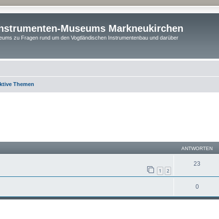
instrumenten-Museums Markneukirchen
ums zu Fragen rund um den Vogtländischen Instrumentenbau und darüber
ktive Themen
ANTWORTEN
23
1
2
0