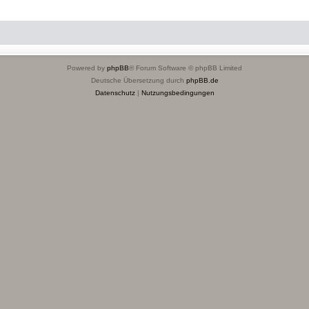
Powered by
phpBB
® Forum Software © phpBB Limited
Deutsche Übersetzung durch
phpBB.de
Datenschutz
|
Nutzungsbedingungen