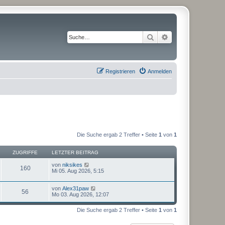
Suche
Erweiterte Suche
Registrieren
Anmelden
Die Suche ergab 2 Treffer • Seite
1
von
1
ZUGRIFFE
LETZTER BEITRAG
von
niksikes
160
Mi 05. Aug 2026, 5:15
von
Alex31paw
56
Mo 03. Aug 2026, 12:07
Die Suche ergab 2 Treffer • Seite
1
von
1