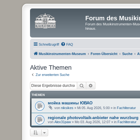
Forum des Musik
Forum des Musikinstrumenten-Muse
hinaus.
Schnellzugriff
FAQ
Musikinstrumenten-Museum
Foren-Übersicht
Suche
A
Aktive Themen
Zur erweiterten Suche
Suche
Erweiterte Suche
THEMEN
мойка машины ЮВАО
von
niksikes
»
Mi 05. Aug 2026, 5:00
» in
Fachliteratur
regionale photovoltaik-anbieter nahe wurzburg
von
Alex31paw
»
Mo 03. Aug 2026, 12:07
» in
Fachliteratur