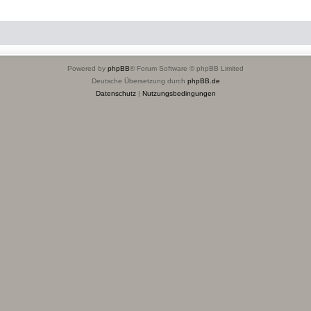
Powered by
phpBB
® Forum Software © phpBB Limited
Deutsche Übersetzung durch
phpBB.de
Datenschutz
|
Nutzungsbedingungen