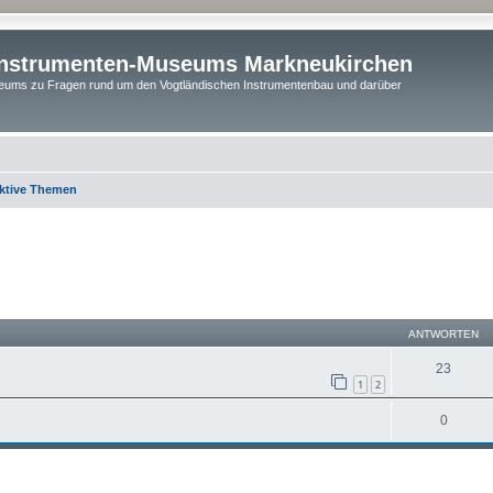
instrumenten-Museums Markneukirchen
ums zu Fragen rund um den Vogtländischen Instrumentenbau und darüber
ktive Themen
ANTWORTEN
23
1
2
0