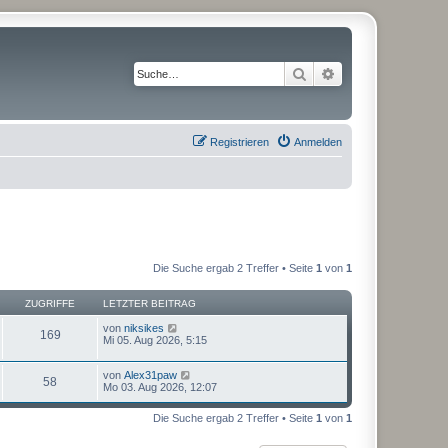
Suche
Erweiterte Suche
Registrieren
Anmelden
Die Suche ergab 2 Treffer • Seite
1
von
1
ZUGRIFFE
LETZTER BEITRAG
von
niksikes
169
Mi 05. Aug 2026, 5:15
von
Alex31paw
58
Mo 03. Aug 2026, 12:07
Die Suche ergab 2 Treffer • Seite
1
von
1