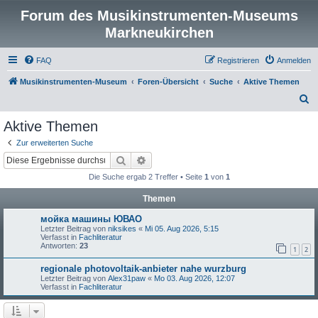
Forum des Musikinstrumenten-Museums
Markneukirchen
FAQ
Registrieren
Anmelden
Musikinstrumenten-Museum
Foren-Übersicht
Suche
Aktive Themen
S
u
Aktive Themen
c
Zur erweiterten Suche
h
Suche
Erweiterte Suche
e
Die Suche ergab 2 Treffer • Seite
1
von
1
Themen
мойка машины ЮВАО
Letzter Beitrag von
niksikes
«
Mi 05. Aug 2026, 5:15
Verfasst in
Fachliteratur
Antworten:
23
1
2
regionale photovoltaik-anbieter nahe wurzburg
Letzter Beitrag von
Alex31paw
«
Mo 03. Aug 2026, 12:07
Verfasst in
Fachliteratur