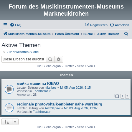
Forum des Musikinstrumenten-Museums
Markneukirchen
FAQ
Registrieren
Anmelden
S
Musikinstrumenten-Museum
Foren-Übersicht
Suche
Aktive Themen
u
Aktive Themen
c
Zur erweiterten Suche
h
Suche
Erweiterte Suche
e
Die Suche ergab 2 Treffer • Seite
1
von
1
Themen
мойка машины ЮВАО
Letzter Beitrag von
niksikes
«
Mi 05. Aug 2026, 5:15
Verfasst in
Fachliteratur
Antworten:
23
1
2
regionale photovoltaik-anbieter nahe wurzburg
Letzter Beitrag von
Alex31paw
«
Mo 03. Aug 2026, 12:07
Verfasst in
Fachliteratur
Die Suche ergab 2 Treffer • Seite
1
von
1