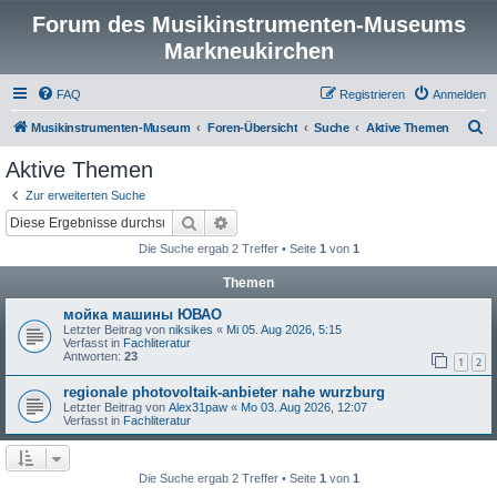
Forum des Musikinstrumenten-Museums
Markneukirchen
FAQ
Registrieren
Anmelden
S
Musikinstrumenten-Museum
Foren-Übersicht
Suche
Aktive Themen
u
Aktive Themen
c
Zur erweiterten Suche
h
Suche
Erweiterte Suche
e
Die Suche ergab 2 Treffer • Seite
1
von
1
Themen
мойка машины ЮВАО
Letzter Beitrag von
niksikes
«
Mi 05. Aug 2026, 5:15
Verfasst in
Fachliteratur
Antworten:
23
1
2
regionale photovoltaik-anbieter nahe wurzburg
Letzter Beitrag von
Alex31paw
«
Mo 03. Aug 2026, 12:07
Verfasst in
Fachliteratur
Die Suche ergab 2 Treffer • Seite
1
von
1