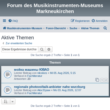
Forum des Musikinstrumenten-Museums
Markneukirchen
FAQ
Registrieren
Anmelden
S
Musikinstrumenten-Museum
Foren-Übersicht
Suche
Aktive Themen
u
Aktive Themen
c
Zur erweiterten Suche
h
Suche
Erweiterte Suche
e
Die Suche ergab 2 Treffer • Seite
1
von
1
Themen
мойка машины ЮВАО
Letzter Beitrag von
niksikes
«
Mi 05. Aug 2026, 5:15
Verfasst in
Fachliteratur
Antworten:
23
1
2
regionale photovoltaik-anbieter nahe wurzburg
Letzter Beitrag von
Alex31paw
«
Mo 03. Aug 2026, 12:07
Verfasst in
Fachliteratur
Die Suche ergab 2 Treffer • Seite
1
von
1