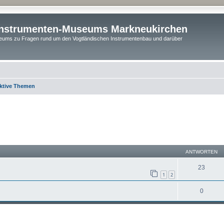
instrumenten-Museums Markneukirchen
ums zu Fragen rund um den Vogtländischen Instrumentenbau und darüber
ktive Themen
ANTWORTEN
23
1
2
0