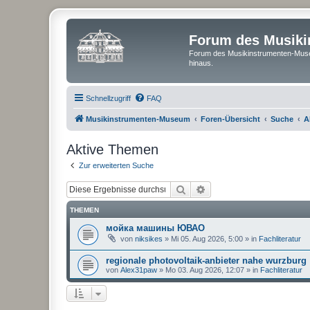
Forum des Musik
Forum des Musikinstrumenten-Muse
hinaus.
Schnellzugriff
FAQ
Musikinstrumenten-Museum
Foren-Übersicht
Suche
A
Aktive Themen
Zur erweiterten Suche
Suche
Erweiterte Suche
THEMEN
мойка машины ЮВАО
von
niksikes
»
Mi 05. Aug 2026, 5:00
» in
Fachliteratur
regionale photovoltaik-anbieter nahe wurzburg
von
Alex31paw
»
Mo 03. Aug 2026, 12:07
» in
Fachliteratur