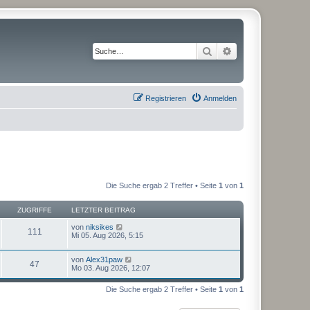
Suche
Erweiterte Suche
Registrieren
Anmelden
Die Suche ergab 2 Treffer • Seite
1
von
1
ZUGRIFFE
LETZTER BEITRAG
von
niksikes
111
Mi 05. Aug 2026, 5:15
von
Alex31paw
47
Mo 03. Aug 2026, 12:07
Die Suche ergab 2 Treffer • Seite
1
von
1