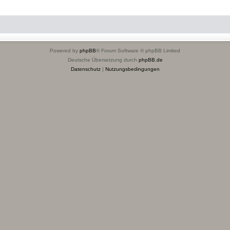
Powered by
phpBB
® Forum Software © phpBB Limited
Deutsche Übersetzung durch
phpBB.de
Datenschutz
|
Nutzungsbedingungen