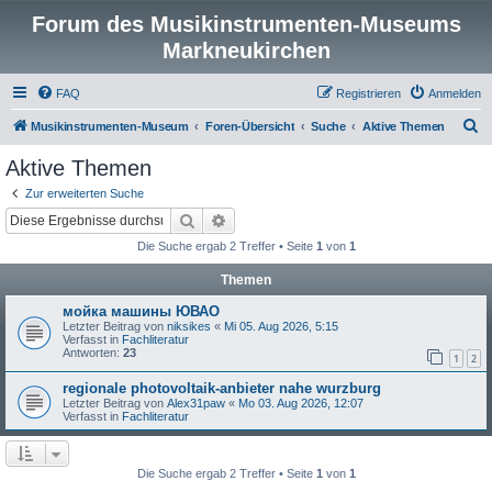
Forum des Musikinstrumenten-Museums
Markneukirchen
FAQ
Registrieren
Anmelden
S
Musikinstrumenten-Museum
Foren-Übersicht
Suche
Aktive Themen
u
Aktive Themen
c
Zur erweiterten Suche
h
Suche
Erweiterte Suche
e
Die Suche ergab 2 Treffer • Seite
1
von
1
Themen
мойка машины ЮВАО
Letzter Beitrag von
niksikes
«
Mi 05. Aug 2026, 5:15
Verfasst in
Fachliteratur
Antworten:
23
1
2
regionale photovoltaik-anbieter nahe wurzburg
Letzter Beitrag von
Alex31paw
«
Mo 03. Aug 2026, 12:07
Verfasst in
Fachliteratur
Die Suche ergab 2 Treffer • Seite
1
von
1