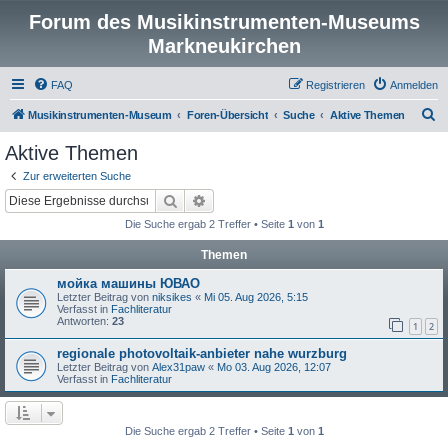
Forum des Musikinstrumenten-Museums
Markneukirchen
FAQ
Registrieren
Anmelden
S
Musikinstrumenten-Museum
Foren-Übersicht
Suche
Aktive Themen
u
Aktive Themen
c
Zur erweiterten Suche
h
Suche
Erweiterte Suche
e
Die Suche ergab 2 Treffer • Seite
1
von
1
Themen
мойка машины ЮВАО
Letzter Beitrag von
niksikes
«
Mi 05. Aug 2026, 5:15
Verfasst in
Fachliteratur
Antworten:
23
1
2
regionale photovoltaik-anbieter nahe wurzburg
Letzter Beitrag von
Alex31paw
«
Mo 03. Aug 2026, 12:07
Verfasst in
Fachliteratur
Die Suche ergab 2 Treffer • Seite
1
von
1