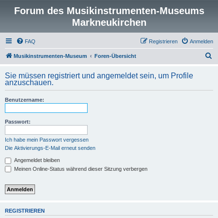
Forum des Musikinstrumenten-Museums
Markneukirchen
FAQ
Registrieren
Anmelden
S
Musikinstrumenten-Museum
Foren-Übersicht
u
Sie müssen registriert und angemeldet sein, um Profile
c
anzuschauen.
h
Benutzername:
e
Passwort:
Ich habe mein Passwort vergessen
Die Aktivierungs-E-Mail erneut senden
Angemeldet bleiben
Meinen Online-Status während dieser Sitzung verbergen
REGISTRIEREN