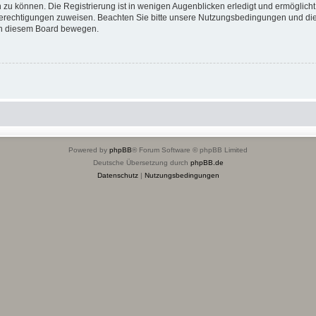
 zu können. Die Registrierung ist in wenigen Augenblicken erledigt und ermöglicht
 Berechtigungen zuweisen. Beachten Sie bitte unsere Nutzungsbedingungen und die 
 in diesem Board bewegen.
Powered by
phpBB
® Forum Software © phpBB Limited
Deutsche Übersetzung durch
phpBB.de
Datenschutz
|
Nutzungsbedingungen