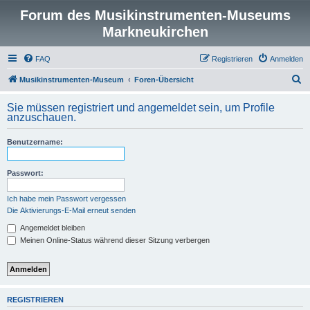
Forum des Musikinstrumenten-Museums
Markneukirchen
FAQ
Registrieren
Anmelden
S
Musikinstrumenten-Museum
Foren-Übersicht
u
Sie müssen registriert und angemeldet sein, um Profile
c
anzuschauen.
h
Benutzername:
e
Passwort:
Ich habe mein Passwort vergessen
Die Aktivierungs-E-Mail erneut senden
Angemeldet bleiben
Meinen Online-Status während dieser Sitzung verbergen
REGISTRIEREN