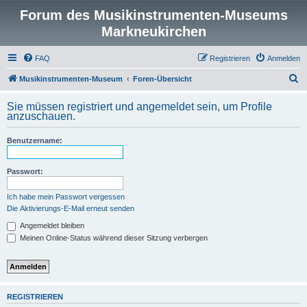
Forum des Musikinstrumenten-Museums
Markneukirchen
FAQ
Registrieren
Anmelden
S
Musikinstrumenten-Museum
Foren-Übersicht
u
Sie müssen registriert und angemeldet sein, um Profile
c
anzuschauen.
h
Benutzername:
e
Passwort:
Ich habe mein Passwort vergessen
Die Aktivierungs-E-Mail erneut senden
Angemeldet bleiben
Meinen Online-Status während dieser Sitzung verbergen
REGISTRIEREN