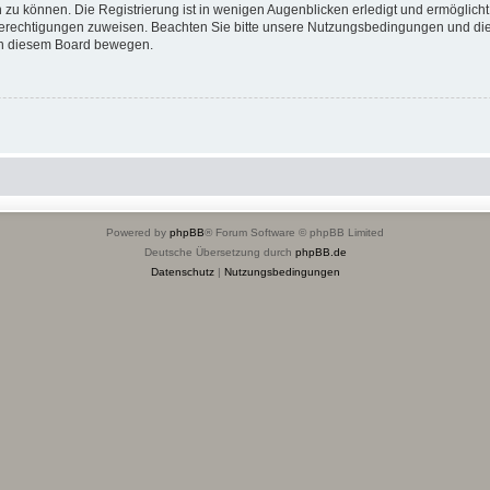
 zu können. Die Registrierung ist in wenigen Augenblicken erledigt und ermöglicht
 Berechtigungen zuweisen. Beachten Sie bitte unsere Nutzungsbedingungen und die 
 in diesem Board bewegen.
Powered by
phpBB
® Forum Software © phpBB Limited
Deutsche Übersetzung durch
phpBB.de
Datenschutz
|
Nutzungsbedingungen