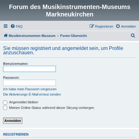
Forum des Musikinstrumenten-Museums
Markneukirchen
FAQ
Registrieren
Anmelden
S
Musikinstrumenten-Museum
Foren-Übersicht
u
Sie müssen registriert und angemeldet sein, um Profile
c
anzuschauen.
h
Benutzername:
e
Passwort:
Ich habe mein Passwort vergessen
Die Aktivierungs-E-Mail erneut senden
Angemeldet bleiben
Meinen Online-Status während dieser Sitzung verbergen
REGISTRIEREN