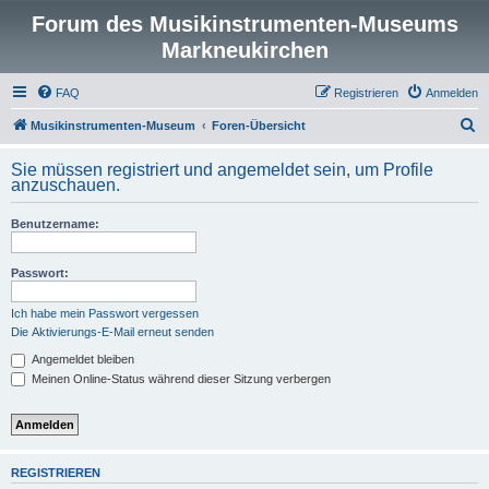
Forum des Musikinstrumenten-Museums
Markneukirchen
FAQ
Registrieren
Anmelden
S
Musikinstrumenten-Museum
Foren-Übersicht
u
Sie müssen registriert und angemeldet sein, um Profile
c
anzuschauen.
h
Benutzername:
e
Passwort:
Ich habe mein Passwort vergessen
Die Aktivierungs-E-Mail erneut senden
Angemeldet bleiben
Meinen Online-Status während dieser Sitzung verbergen
REGISTRIEREN