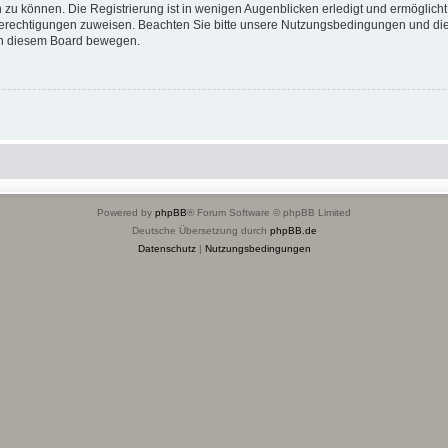
 zu können. Die Registrierung ist in wenigen Augenblicken erledigt und ermöglicht
 Berechtigungen zuweisen. Beachten Sie bitte unsere Nutzungsbedingungen und die 
 in diesem Board bewegen.
Powered by
phpBB
® Forum Software © phpBB Limited
Deutsche Übersetzung durch
phpBB.de
Datenschutz
|
Nutzungsbedingungen