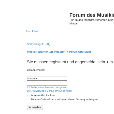
Forum des Musik
Forum des Musikinstrumenten-Muse
hinaus.
Zum Inhalt
Schnellzugriff
FAQ
Musikinstrumenten-Museum
Foren-Übersicht
Sie müssen registriert und angemeldet sein, um
Benutzername:
Passwort:
Ich habe mein Passwort vergessen
Die Aktivierungs-E-Mail erneut senden
Angemeldet bleiben
Meinen Online-Status während dieser Sitzung verbergen