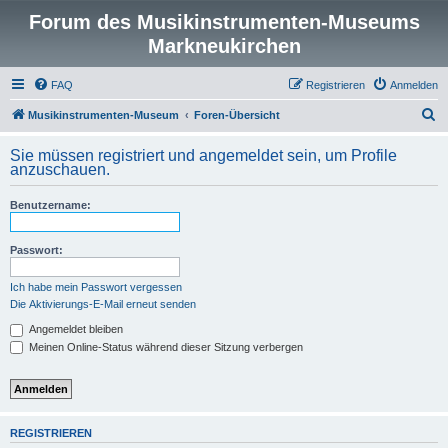
Forum des Musikinstrumenten-Museums
Markneukirchen
FAQ
Registrieren
Anmelden
S
Musikinstrumenten-Museum
Foren-Übersicht
u
Sie müssen registriert und angemeldet sein, um Profile
c
anzuschauen.
h
Benutzername:
e
Passwort:
Ich habe mein Passwort vergessen
Die Aktivierungs-E-Mail erneut senden
Angemeldet bleiben
Meinen Online-Status während dieser Sitzung verbergen
REGISTRIEREN