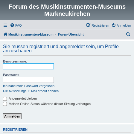
Forum des Musikinstrumenten-Museums
Markneukirchen
FAQ
Registrieren
Anmelden
S
Musikinstrumenten-Museum
Foren-Übersicht
u
Sie müssen registriert und angemeldet sein, um Profile
c
anzuschauen.
h
Benutzername:
e
Passwort:
Ich habe mein Passwort vergessen
Die Aktivierungs-E-Mail erneut senden
Angemeldet bleiben
Meinen Online-Status während dieser Sitzung verbergen
REGISTRIEREN