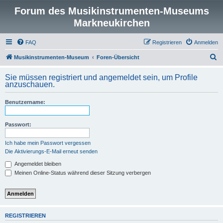
Forum des Musikinstrumenten-Museums
Markneukirchen
FAQ
Registrieren
Anmelden
S
Musikinstrumenten-Museum
Foren-Übersicht
u
Sie müssen registriert und angemeldet sein, um Profile
c
anzuschauen.
h
Benutzername:
e
Passwort:
Ich habe mein Passwort vergessen
Die Aktivierungs-E-Mail erneut senden
Angemeldet bleiben
Meinen Online-Status während dieser Sitzung verbergen
REGISTRIEREN