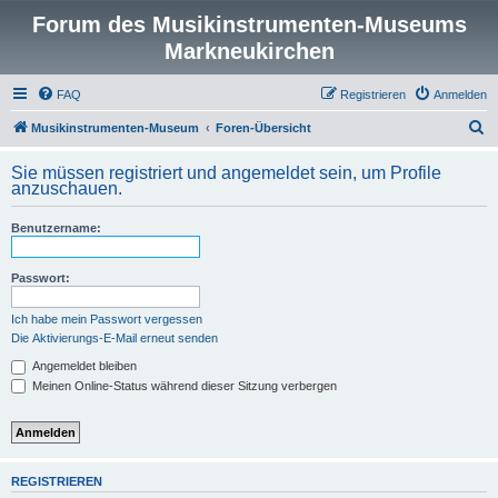
Forum des Musikinstrumenten-Museums
Markneukirchen
FAQ
Registrieren
Anmelden
S
Musikinstrumenten-Museum
Foren-Übersicht
u
Sie müssen registriert und angemeldet sein, um Profile
c
anzuschauen.
h
Benutzername:
e
Passwort:
Ich habe mein Passwort vergessen
Die Aktivierungs-E-Mail erneut senden
Angemeldet bleiben
Meinen Online-Status während dieser Sitzung verbergen
REGISTRIEREN